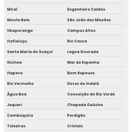
Miraí
Engenheiro Caldas
Monte Belo
São João das Missões
Ubaporanga
Campos Altos
Itatiaiuçu
Rio Casca
Santa Maria do Suaçuí
Lagoa Dourada
Ilicínea
Mar de Espanha
Itapeva
Bom Repouso
Rio Vermelho
Dores do Indaiá
Água Boa
Conceição do Rio Verde
Jequeri
Chapada Gaúcha
Cambuquira
Perdigão
Teixeiras
Cristais