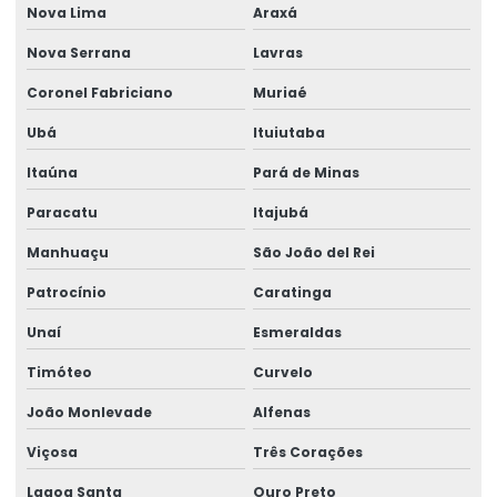
Nova Lima
Araxá
Nova Serrana
Lavras
Coronel Fabriciano
Muriaé
Ubá
Ituiutaba
Itaúna
Pará de Minas
Paracatu
Itajubá
Manhuaçu
São João del Rei
Patrocínio
Caratinga
Unaí
Esmeraldas
Timóteo
Curvelo
João Monlevade
Alfenas
Viçosa
Três Corações
Lagoa Santa
Ouro Preto