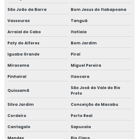
Lacre de segurança casca de ovo
São João da Barra
Bom Jesus do Itabapoana
Lacre de segurança void
Vassouras
Tanguá
Arraial do Cabo
Itatiaia
Lacre void
Paty do Alferes
Bom Jardim
Lacre void holográfico
Iguaba Grande
Piraí
Lacre void personalizado
Miracema
Miguel Pereira
Lacres void
Pinheiral
Itaocara
Selo casca de ovo
São José do Vale do Rio
Quissamã
Selo de garantia casca de ovo
Preto
Silva Jardim
Conceição de Macabu
Selo de garantia destrutível
Cordeiro
Porto Real
Selo de garantia personalizado
Cantagalo
Sapucaia
Selo holográfico autenticidade
Mendes
Rio Claro