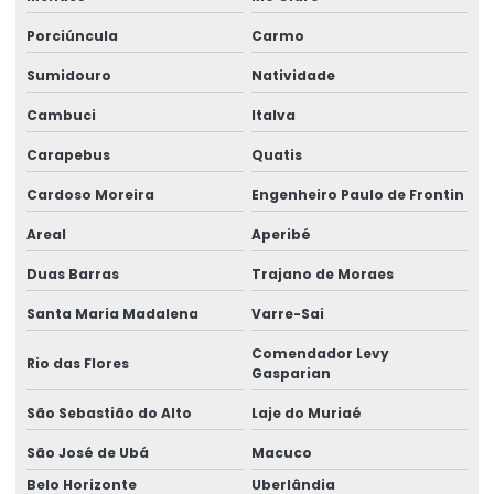
Selo holográfico void
Porciúncula
Carmo
Selo void garantia
Sumidouro
Natividade
Selos holográficos personalizados
Cambuci
Italva
Selos holográficos de segurança
Carapebus
Quatis
Vinil adesivo destrutível
Cardoso Moreira
Engenheiro Paulo de Frontin
Vinil destrutível
Areal
Aperibé
Duas Barras
Trajano de Moraes
Santa Maria Madalena
Varre-Sai
Comendador Levy
Rio das Flores
Gasparian
São Sebastião do Alto
Laje do Muriaé
São José de Ubá
Macuco
Belo Horizonte
Uberlândia