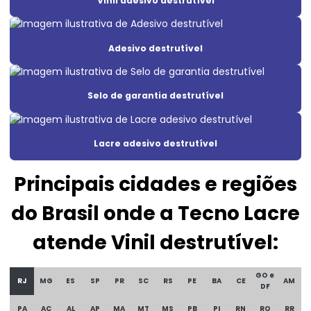
Vinil adesivo destrutível
Adesivo void
Adesivo void branco
Adesivo destrutível
Adesivo void prata
Adesivos de segurança para máquinas
Selo de garantia destrutível
Etiqueta adesiva casca de ovo
Etiqueta adesiva void
Lacre adesivo destrutível
Etiqueta casca de ovo
Principais cidades e regiões
Etiqueta casca de ovo personalizado
do Brasil onde a Tecno Lacre
Etiqueta lacre casca de ovo
atende Vinil destrutível:
Etiqueta lacre de garantia
Etiqueta lacre de segurança
GO e
RJ
MG
ES
SP
PR
SC
RS
PE
BA
CE
AM
DF
Etiqueta lacre void
PA
AC
AL
AP
MA
MT
MS
PB
PI
RN
RO
RR