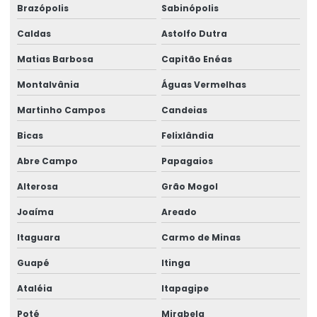
Brazópolis
Sabinópolis
Caldas
Astolfo Dutra
Matias Barbosa
Capitão Enéas
Montalvânia
Águas Vermelhas
Martinho Campos
Candeias
Bicas
Felixlândia
Abre Campo
Papagaios
Alterosa
Grão Mogol
Joaíma
Areado
Itaguara
Carmo de Minas
Guapé
Itinga
Ataléia
Itapagipe
Poté
Mirabela