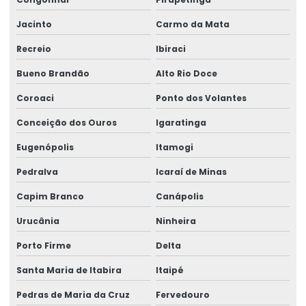
Jacinto
Carmo da Mata
Recreio
Ibiraci
Bueno Brandão
Alto Rio Doce
Coroaci
Ponto dos Volantes
Conceição dos Ouros
Igaratinga
Eugenópolis
Itamogi
Pedralva
Icaraí de Minas
Capim Branco
Canápolis
Urucânia
Ninheira
Porto Firme
Delta
Santa Maria de Itabira
Itaipé
Pedras de Maria da Cruz
Fervedouro