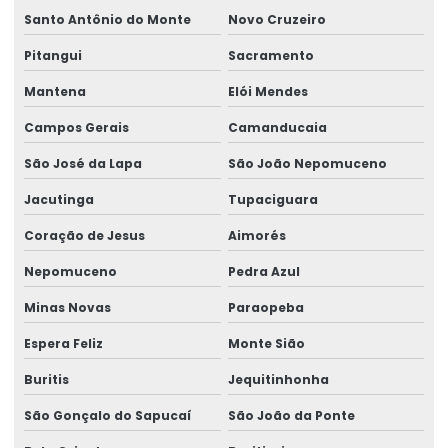
Santo Antônio do Monte
Novo Cruzeiro
Pitangui
Sacramento
Mantena
Elói Mendes
Campos Gerais
Camanducaia
São José da Lapa
São João Nepomuceno
Jacutinga
Tupaciguara
Coração de Jesus
Aimorés
Nepomuceno
Pedra Azul
Minas Novas
Paraopeba
Espera Feliz
Monte Sião
Buritis
Jequitinhonha
São Gonçalo do Sapucaí
São João da Ponte