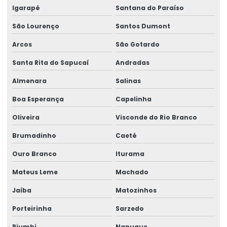
Igarapé
Santana do Paraíso
São Lourenço
Santos Dumont
Arcos
São Gotardo
Santa Rita do Sapucaí
Andradas
Almenara
Salinas
Boa Esperança
Capelinha
Oliveira
Visconde do Rio Branco
Brumadinho
Caeté
Ouro Branco
Iturama
Mateus Leme
Machado
Jaíba
Matozinhos
Porteirinha
Sarzedo
Piumhi
Nanuque