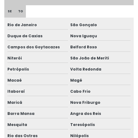
Etiqueta patrimônio policarbonato
SE
TO
Etiqueta de policarbonato
Rio de Janeiro
São Gonçalo
Etiqueta de segurança
Duque de Caxias
Nova Iguaçu
Etiqueta de void
Campos dos Goytacazes
Belford Roxo
Etiqueta void prata
Niterói
São João de Meriti
Etiquetas adesivas holográficas
Petrópolis
Volta Redonda
Etiquetas holográficas
Macaé
Magé
Itaboraí
Cabo Frio
Etiquetas void personalizadas
Maricá
Nova Friburgo
Lacre adesivo
Barra Mansa
Angra dos Reis
Lacre adesivo para alimentos personalizado
Mesquita
Teresópolis
Lacre adesivo casca de ovo
Rio das Ostras
Nilópolis