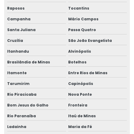
Raposos
Tocantins
Campanha
Mário Campos
Santa Juliana
Passa Quatro
Cruzília
São João Evangelista
Itanhandu
Alvinópolis
Brasilândia de Minas
Botelhos
Itamonte
Entre Rios de Minas
Tarumirim
Capinópolis
Rio Piracicaba
Nova Ponte
Bom Jesus do Galho
Fronteira
Rio Paranaíba
Itaú de Minas
Ladainha
Maria da Fé