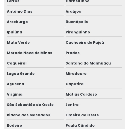
Ferros
Carneirinho
Antônio Dias
Araújos
Arceburgo
Buenópolis
Ipuiúna
Piranguinho
Mata Verde
Cachoeira de Pajeú
Morada Nova de Minas
Prados
Coqueiral
Santana do Manhuaçu
Lagoa Grande
Miradouro
Açucena
Caputira
Virgínia
Matias Cardoso
São Sebastião do Oeste
Lontra
Riacho dos Machados
Limeira do Oeste
Rodeiro
Paula Cândido