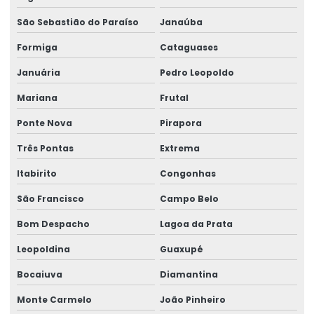
São Sebastião do Paraíso
Janaúba
Formiga
Cataguases
Januária
Pedro Leopoldo
Mariana
Frutal
Ponte Nova
Pirapora
Três Pontas
Extrema
Itabirito
Congonhas
São Francisco
Campo Belo
Bom Despacho
Lagoa da Prata
Leopoldina
Guaxupé
Bocaiuva
Diamantina
Monte Carmelo
João Pinheiro