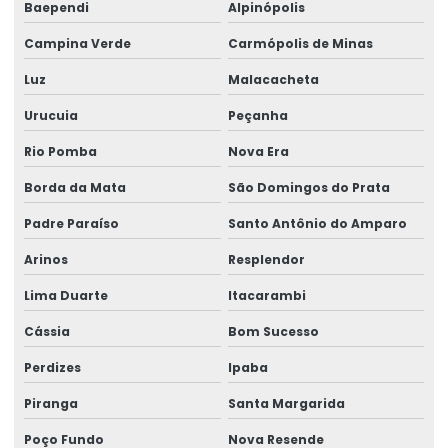
Baependi
Alpinópolis
Campina Verde
Carmópolis de Minas
Luz
Malacacheta
Urucuia
Peçanha
Rio Pomba
Nova Era
Borda da Mata
São Domingos do Prata
Padre Paraíso
Santo Antônio do Amparo
Arinos
Resplendor
Lima Duarte
Itacarambi
Cássia
Bom Sucesso
Perdizes
Ipaba
Piranga
Santa Margarida
Poço Fundo
Nova Resende