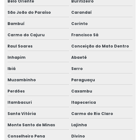
Belo Oriente
Buritizeiro
São João do Paraíso
Carandaí
Bambuí
Corinto
Carmo do Cajuru
Francisco Sá
Raul Soares
Conceição do Mato Dentro
Inhapim
Abaeté
Ibiá
Serro
Muzambinho
Paraguaçu
Perdões
Caxambu
Itambacuri
Itapecerica
Santa Vitória
Carmo do Rio Claro
Monte Santo de Minas
Lajinha
Conselheiro Pena
Divino