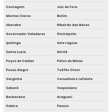
Contagem
Juiz de Fora
Montes Claros
Betim
Uberaba
Ribeirão das Neves
Governador Valadares
Divinópolis
Ipatinga
Sete Lagoas
Santa Luzia
Ibirité
Poços de Caldas
Patos de Minas
Pouso Alegre
Teófilo Otoni
Varginha
Conselheiro Lafaiete
Sabará
Vespasiano
Barbacena
Araguari
Itabira
Passos