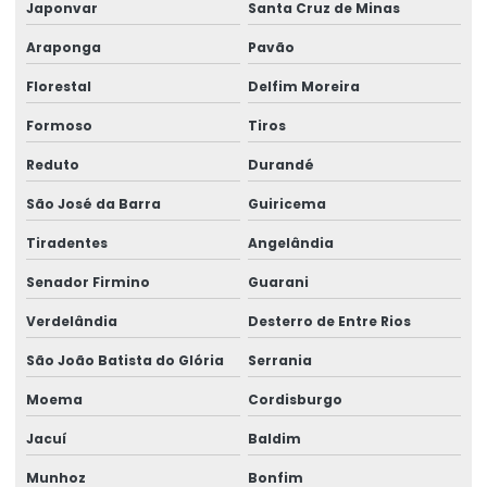
Japonvar
Santa Cruz de Minas
Araponga
Pavão
Florestal
Delfim Moreira
Formoso
Tiros
Reduto
Durandé
São José da Barra
Guiricema
Tiradentes
Angelândia
Senador Firmino
Guarani
Verdelândia
Desterro de Entre Rios
São João Batista do Glória
Serrania
Moema
Cordisburgo
Jacuí
Baldim
Munhoz
Bonfim