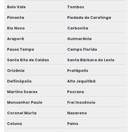
Belo Vale
Tombos
Pimenta
Piedade de Caratinga
Rio Novo
Carbonita
Araporã
Guimarânia
Passa Tempo
Campo Florido
Santa Rita de Caldas
Santa Bárbara do Leste
Orizânia
Pratápolis
Delfinópolis
Alto Jequitibá
Martins Soares
Pocrane
Monsenhor Paulo
Frei Inocêncio
Coronel Murta
Nazareno
Coluna
Pains