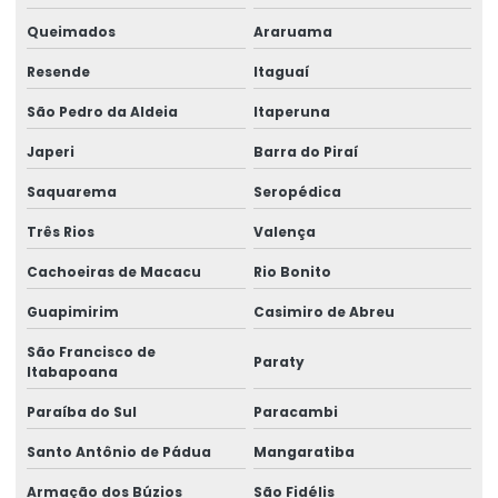
Lacre adesivo destrutível
Queimados
Araruama
Lacre adesivo personalizado
Resende
Itaguaí
Lacre adesivo de segurança
São Pedro da Aldeia
Itaperuna
Lacre adesivo de segurança personalizado
Japeri
Barra do Piraí
Lacre casca de ovo
Saquarema
Seropédica
Lacre casca de ovo personalizado
Três Rios
Valença
Lacre de garantia
Cachoeiras de Macacu
Rio Bonito
Lacre de garantia casca de ovo
Guapimirim
Casimiro de Abreu
São Francisco de
Lacre de garantia personalizado
Paraty
Itabapoana
Lacre de garantia void
Paraíba do Sul
Paracambi
Lacre de papel
Santo Antônio de Pádua
Mangaratiba
Lacre de segurança adesivo
Armação dos Búzios
São Fidélis