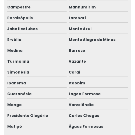
Campestre
Manhumirim
Paraisópolis
Lambari
Jaboticatubas
Monte Azul
Ervália
Monte Alegre de Minas
Medina
Barroso
Turmalina
Vazante
Simonésia
Caraí
Ipanema
Itaobim
Guaranésia
Lagoa Formosa
Manga
Varzelândia
Presidente Olegário
Carlos Chagas
Matipó
Águas Formosas