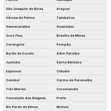
São Joaquim de Bicas
Araçuaí
Várzea da Palma
Taiobeiras
Itamarandiba
Guanhães
Ouro Fino
Brasília de Minas
Carangola
Pompéu
Barão de Cocais
Além Paraíba
Juatuba
Santa Bárbara
Espinosa
Cláudio
Cambuí
Carmo do Paranaíba
Três Marias
Coromandel
Conceição das Alagoas
Prata
Rio Pardo de Minas
Mutum