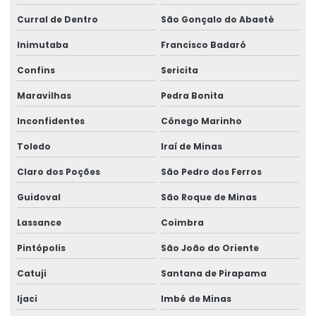
Curral de Dentro
São Gonçalo do Abaeté
Inimutaba
Francisco Badaró
Confins
Sericita
Maravilhas
Pedra Bonita
Inconfidentes
Cônego Marinho
Toledo
Iraí de Minas
Claro dos Poções
São Pedro dos Ferros
Guidoval
São Roque de Minas
Lassance
Coimbra
Pintópolis
São João do Oriente
Catuji
Santana de Pirapama
Ijaci
Imbé de Minas