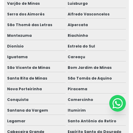
Varjão de Minas
Luisburgo
Serra dos Aimorés
Alfredo Vasconcelos
São Thomé das Letras
Alpercata
Montezuma
Riachinho
Dionísio
Estrela do Sul
Iguatama
Careaçu
São Vicente de Minas
Bom Jardim de Minas
Santa Rita de Minas
São Tomás de Aquino
Nova Porteirinha
Piracema
Conquista
Comercinho
Santana da Vargem
Itumirim
Lagamar
Santo Antônio do Retiro
Cabeceira Grande
Espírito Santo do Dourado