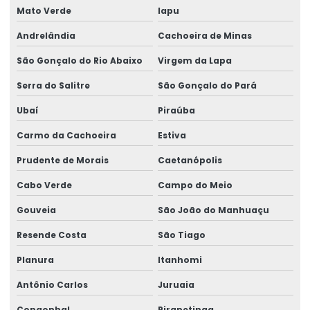
Mato Verde
Iapu
Andrelândia
Cachoeira de Minas
São Gonçalo do Rio Abaixo
Virgem da Lapa
Serra do Salitre
São Gonçalo do Pará
Ubaí
Piraúba
Carmo da Cachoeira
Estiva
Prudente de Morais
Caetanópolis
Cabo Verde
Campo do Meio
Gouveia
São João do Manhuaçu
Resende Costa
São Tiago
Planura
Itanhomi
Antônio Carlos
Juruaia
Congonhal
Pirapetinga