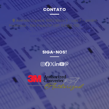
CONTATO
Avenida Cupecê, 6062 Bloco 3 - Loja 7 - Jardim
Prudência - São Paulo/SP CEP: 04366-001
(11) 5621-
9492
(11) 5624-2381
(11) 5624-2385
contato@tecnolacre.com.br
SIGA-NOS!