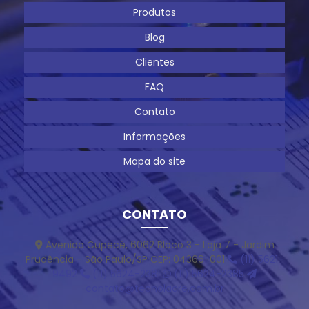
Produtos
Blog
Clientes
FAQ
Contato
Informações
Mapa do site
CONTATO
Avenida Cupecê, 6062 Bloco 3 - Loja 7 - Jardim
Prudência - São Paulo/SP CEP: 04366-001
(11) 5621-
9492
(11) 5624-2381
(11) 5624-2385
contato@tecnolacre.com.br