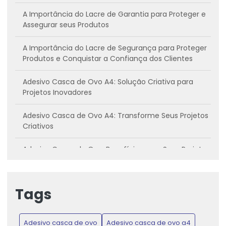
A Importância do Lacre de Garantia para Proteger e
Assegurar seus Produtos
A Importância do Lacre de Segurança para Proteger
Produtos e Conquistar a Confiança dos Clientes
Adesivo Casca de Ovo A4: Solução Criativa para
Projetos Inovadores
Adesivo Casca de Ovo A4: Transforme Seus Projetos
Criativos
Adesivo Casca de Ovo: Benefícios para Seus Projetos
Criativos
Adesivo casca de ovo: Conheça os benefícios e
Tags
como utilizar
Adesivo Casca de Ovo: Inovação para Projetos
Adesivo casca de ovo
Adesivo casca de ovo a4