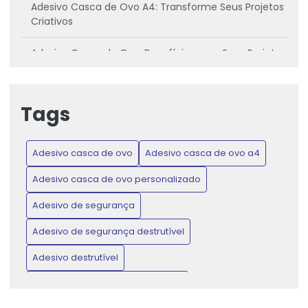
Adesivo Casca de Ovo A4: Transforme Seus Projetos
Criativos
Adesivo Casca de Ovo: Benefícios para Seus Projetos
Criativos
Adesivo casca de ovo: Conheça os benefícios e
Tags
como utilizar
Adesivo Casca de Ovo: Inovação para Projetos
Adesivo casca de ovo
Adesivo casca de ovo a4
Criativos e Práticos
Adesivo casca de ovo personalizado
Adesivo Casca de Ovo: Proteja Produtos e Ganhe
Confiança do Consumidor
Adesivo de segurança
Adesivo de segurança destrutível
Adesivo Casca de Ovo: Transforme Seus Projetos de
Artesanato e Decoração
Adesivo destrutível
Adesivo de Lacre de Garantia: Proteção e Confiança
Adesivo destrutível casca de ovo
para Seus Produtos