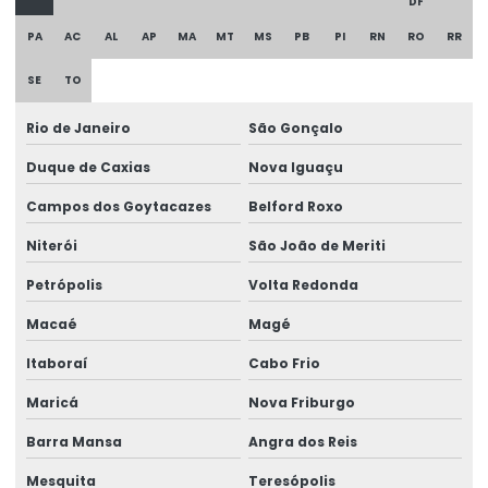
DF
Etiqueta lacre void
PA
AC
AL
AP
MA
MT
MS
PB
PI
RN
RO
RR
Etiqueta patrimônio policarbonato
SE
TO
Etiqueta de policarbonato
Rio de Janeiro
São Gonçalo
Etiqueta de segurança
Duque de Caxias
Nova Iguaçu
Etiqueta de void
Campos dos Goytacazes
Belford Roxo
Etiqueta void prata
Niterói
São João de Meriti
Etiquetas adesivas holográficas
Petrópolis
Volta Redonda
Etiquetas holográficas
Macaé
Magé
Etiquetas void personalizadas
Itaboraí
Cabo Frio
Lacre adesivo
Maricá
Nova Friburgo
Lacre adesivo para alimentos personalizado
Barra Mansa
Angra dos Reis
Lacre adesivo casca de ovo
Mesquita
Teresópolis