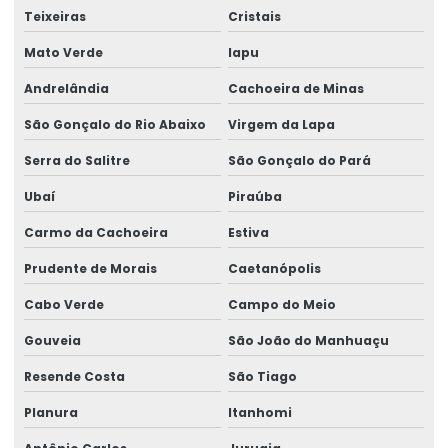
Teixeiras
Cristais
Mato Verde
Iapu
Andrelândia
Cachoeira de Minas
São Gonçalo do Rio Abaixo
Virgem da Lapa
Serra do Salitre
São Gonçalo do Pará
Ubaí
Piraúba
Carmo da Cachoeira
Estiva
Prudente de Morais
Caetanópolis
Cabo Verde
Campo do Meio
Gouveia
São João do Manhuaçu
Resende Costa
São Tiago
Planura
Itanhomi