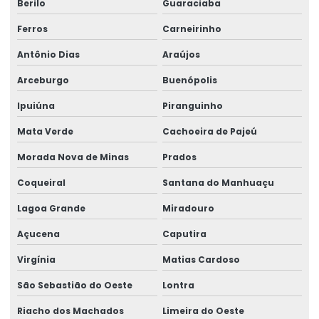
Berilo
Guaraciaba
Ferros
Carneirinho
Antônio Dias
Araújos
Arceburgo
Buenópolis
Ipuiúna
Piranguinho
Mata Verde
Cachoeira de Pajeú
Morada Nova de Minas
Prados
Coqueiral
Santana do Manhuaçu
Lagoa Grande
Miradouro
Açucena
Caputira
Virgínia
Matias Cardoso
São Sebastião do Oeste
Lontra
Riacho dos Machados
Limeira do Oeste