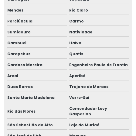
Selo holográfico void
Mendes
Rio Claro
Selo void garantia
Porciúncula
Carmo
Selos holográficos personalizados
Sumidouro
Natividade
Selos holográficos de segurança
Cambuci
Italva
Carapebus
Quatis
Vinil adesivo destrutível
Cardoso Moreira
Engenheiro Paulo de Frontin
Vinil destrutível
Areal
Aperibé
Duas Barras
Trajano de Moraes
Santa Maria Madalena
Varre-Sai
Comendador Levy
Rio das Flores
Gasparian
São Sebastião do Alto
Laje do Muriaé
São José de Ubá
Macuco