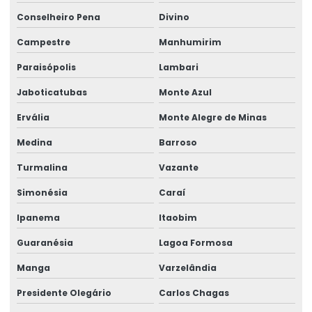
Conselheiro Pena
Divino
Campestre
Manhumirim
Paraisópolis
Lambari
Jaboticatubas
Monte Azul
Ervália
Monte Alegre de Minas
Medina
Barroso
Turmalina
Vazante
Simonésia
Caraí
Ipanema
Itaobim
Guaranésia
Lagoa Formosa
Manga
Varzelândia
Presidente Olegário
Carlos Chagas