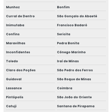
Munhoz
Bonfim
Curral de Dentro
São Gonçalo do Abaeté
Inimutaba
Francisco Badaró
Confins
Sericita
Maravilhas
Pedra Bonita
Inconfidentes
Cônego Marinho
Toledo
Iraí de Minas
Claro dos Poções
São Pedro dos Ferros
Guidoval
São Roque de Minas
Lassance
Coimbra
Pintópolis
São João do Oriente
Catuji
Santana de Pirapama