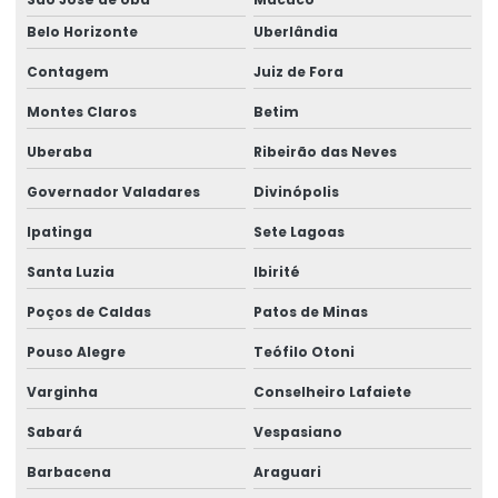
Belo Horizonte
Uberlândia
Contagem
Juiz de Fora
Montes Claros
Betim
Uberaba
Ribeirão das Neves
Governador Valadares
Divinópolis
Ipatinga
Sete Lagoas
Santa Luzia
Ibirité
Poços de Caldas
Patos de Minas
Pouso Alegre
Teófilo Otoni
Varginha
Conselheiro Lafaiete
Sabará
Vespasiano
Barbacena
Araguari