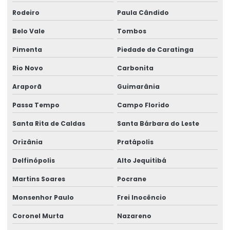
Rodeiro
Paula Cândido
Belo Vale
Tombos
Pimenta
Piedade de Caratinga
Rio Novo
Carbonita
Araporã
Guimarânia
Passa Tempo
Campo Florido
Santa Rita de Caldas
Santa Bárbara do Leste
Orizânia
Pratápolis
Delfinópolis
Alto Jequitibá
Martins Soares
Pocrane
Monsenhor Paulo
Frei Inocêncio
Coronel Murta
Nazareno