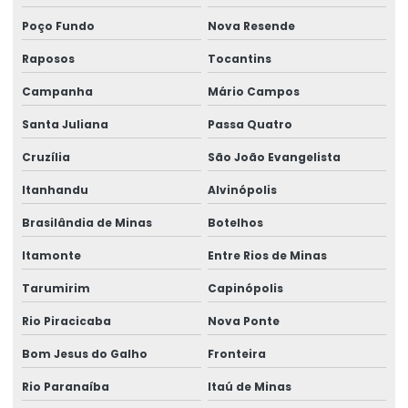
Poço Fundo
Nova Resende
Raposos
Tocantins
Campanha
Mário Campos
Santa Juliana
Passa Quatro
Cruzília
São João Evangelista
Itanhandu
Alvinópolis
Brasilândia de Minas
Botelhos
Itamonte
Entre Rios de Minas
Tarumirim
Capinópolis
Rio Piracicaba
Nova Ponte
Bom Jesus do Galho
Fronteira
Rio Paranaíba
Itaú de Minas