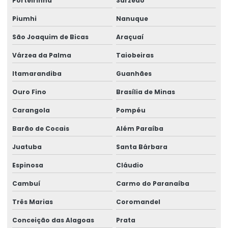
Porteirinha
Sarzedo
Piumhi
Nanuque
São Joaquim de Bicas
Araçuaí
Várzea da Palma
Taiobeiras
Itamarandiba
Guanhães
Ouro Fino
Brasília de Minas
Carangola
Pompéu
Barão de Cocais
Além Paraíba
Juatuba
Santa Bárbara
Espinosa
Cláudio
Cambuí
Carmo do Paranaíba
Três Marias
Coromandel
Conceição das Alagoas
Prata