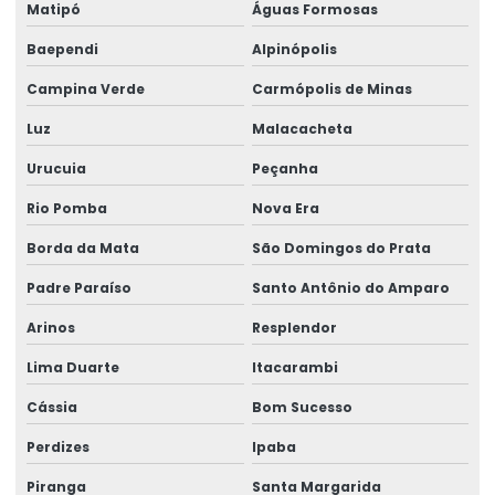
Matipó
Águas Formosas
Baependi
Alpinópolis
Campina Verde
Carmópolis de Minas
Luz
Malacacheta
Urucuia
Peçanha
Rio Pomba
Nova Era
Borda da Mata
São Domingos do Prata
Padre Paraíso
Santo Antônio do Amparo
Arinos
Resplendor
Lima Duarte
Itacarambi
Cássia
Bom Sucesso
Perdizes
Ipaba
Piranga
Santa Margarida