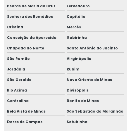
Pedras de Maria da Cruz
Fervedouro
Senhora dos Remédios
Capitólio
Cristina
Mercês
Conceição da Aparecida
Itabirinha
Chapada do Norte
Santo Antônio do Jacinto
São Romão
Virginópolis
Jordânia
Rubim
São Geraldo
Novo Oriente de Minas
Rio Acima
Divisópolis
Centralina
Bonito de Minas
Bela Vista de Minas
São Sebastião do Maranhão
Dores de Campos
Setubinha