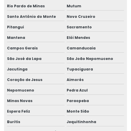
Rio Pardo de Minas
Mutum
Santo Antônio do Monte
Novo Cruzeiro
Pitangui
Sacramento
Mantena
Elói Mendes
Campos Gerais
Camanducaia
São José da Lapa
São João Nepomuceno
Jacutinga
Tupaciguara
Coração de Jesus
Aimorés
Nepomuceno
Pedra Azul
Minas Novas
Paraopeba
Espera Feliz
Monte Sião
Buritis
Jequitinhonha