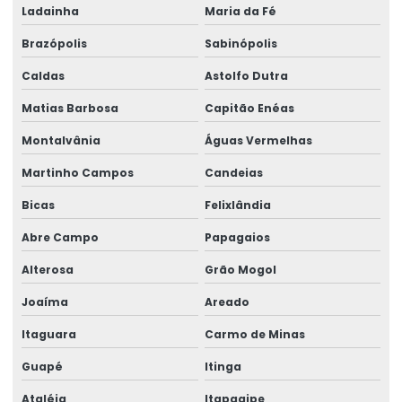
Ladainha
Maria da Fé
Brazópolis
Sabinópolis
Caldas
Astolfo Dutra
Matias Barbosa
Capitão Enéas
Montalvânia
Águas Vermelhas
Martinho Campos
Candeias
Bicas
Felixlândia
Abre Campo
Papagaios
Alterosa
Grão Mogol
Joaíma
Areado
Itaguara
Carmo de Minas
Guapé
Itinga
Ataléia
Itapagipe