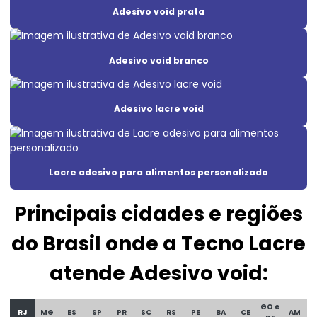
Adesivo void prata
Adesivo void
Adesivo void branco
Adesivo void branco
Adesivo void prata
Adesivos de segurança para máquinas
Adesivo lacre void
Etiqueta adesiva casca de ovo
Etiqueta adesiva void
Lacre adesivo para alimentos personalizado
Etiqueta casca de ovo
Principais cidades e regiões
Etiqueta casca de ovo personalizado
do Brasil onde a Tecno Lacre
Etiqueta lacre casca de ovo
Etiqueta lacre de garantia
atende Adesivo void:
Etiqueta lacre de segurança
GO e
RJ
MG
ES
SP
PR
SC
RS
PE
BA
CE
AM