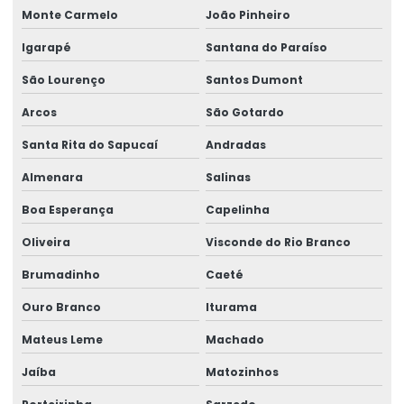
Monte Carmelo
João Pinheiro
Igarapé
Santana do Paraíso
São Lourenço
Santos Dumont
Arcos
São Gotardo
Santa Rita do Sapucaí
Andradas
Almenara
Salinas
Boa Esperança
Capelinha
Oliveira
Visconde do Rio Branco
Brumadinho
Caeté
Ouro Branco
Iturama
Mateus Leme
Machado
Jaíba
Matozinhos