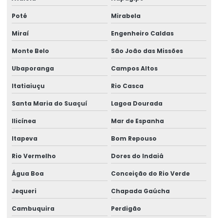
Poté
Mirabela
Miraí
Engenheiro Caldas
Monte Belo
São João das Missões
Ubaporanga
Campos Altos
Itatiaiuçu
Rio Casca
Santa Maria do Suaçuí
Lagoa Dourada
Ilicínea
Mar de Espanha
Itapeva
Bom Repouso
Rio Vermelho
Dores do Indaiá
Água Boa
Conceição do Rio Verde
Jequeri
Chapada Gaúcha
Cambuquira
Perdigão