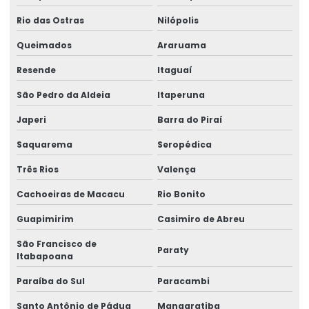
Lacre adesivo destrutível
Rio das Ostras
Nilópolis
Lacre adesivo personalizado
Queimados
Araruama
Lacre adesivo de segurança
Resende
Itaguaí
São Pedro da Aldeia
Itaperuna
Lacre adesivo de segurança personalizado
Japeri
Barra do Piraí
Lacre casca de ovo
Saquarema
Seropédica
Lacre casca de ovo personalizado
Três Rios
Valença
Lacre de garantia
Cachoeiras de Macacu
Rio Bonito
Lacre de garantia casca de ovo
Guapimirim
Casimiro de Abreu
Lacre de garantia personalizado
São Francisco de
Paraty
Itabapoana
Lacre de garantia void
Paraíba do Sul
Paracambi
Lacre de papel
Santo Antônio de Pádua
Mangaratiba