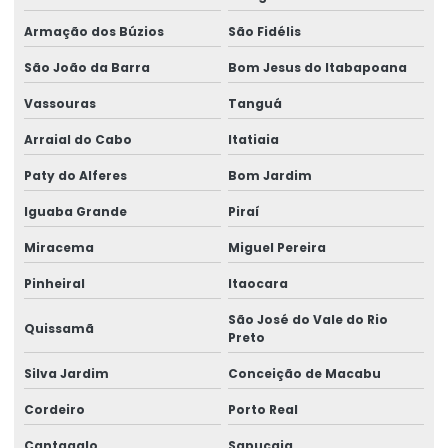
Lacre de segurança adesivo
Armação dos Búzios
São Fidélis
Lacre de segurança casca de ovo
São João da Barra
Bom Jesus do Itabapoana
Lacre de segurança void
Vassouras
Tanguá
Lacre void
Arraial do Cabo
Itatiaia
Lacre void holográfico
Paty do Alferes
Bom Jardim
Lacre void personalizado
Iguaba Grande
Piraí
Lacres void
Miracema
Miguel Pereira
Selo casca de ovo
Pinheiral
Itaocara
Selo de garantia casca de ovo
São José do Vale do Rio
Quissamã
Preto
Selo de garantia destrutível
Silva Jardim
Conceição de Macabu
Selo de garantia personalizado
Cordeiro
Porto Real
Selo holográfico autenticidade
Cantagalo
Sapucaia