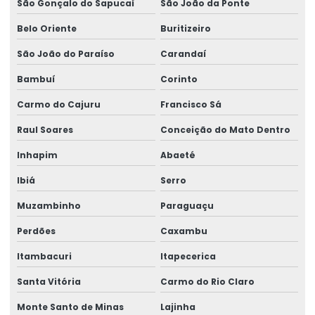
São Gonçalo do Sapucaí
São João da Ponte
Belo Oriente
Buritizeiro
São João do Paraíso
Carandaí
Bambuí
Corinto
Carmo do Cajuru
Francisco Sá
Raul Soares
Conceição do Mato Dentro
Inhapim
Abaeté
Ibiá
Serro
Muzambinho
Paraguaçu
Perdões
Caxambu
Itambacuri
Itapecerica
Santa Vitória
Carmo do Rio Claro
Monte Santo de Minas
Lajinha