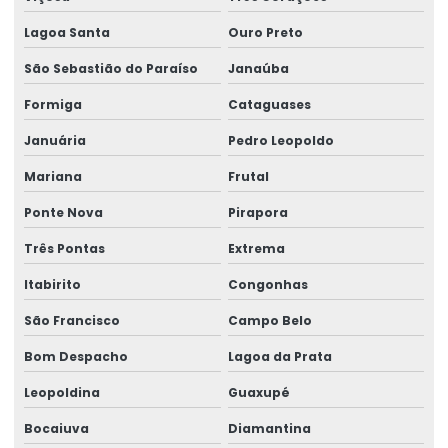
Lagoa Santa
Ouro Preto
São Sebastião do Paraíso
Janaúba
Formiga
Cataguases
Januária
Pedro Leopoldo
Mariana
Frutal
Ponte Nova
Pirapora
Três Pontas
Extrema
Itabirito
Congonhas
São Francisco
Campo Belo
Bom Despacho
Lagoa da Prata
Leopoldina
Guaxupé
Bocaiuva
Diamantina