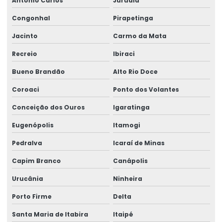
Antônio Carlos
Juruaia
Congonhal
Pirapetinga
Jacinto
Carmo da Mata
Recreio
Ibiraci
Bueno Brandão
Alto Rio Doce
Coroaci
Ponto dos Volantes
Conceição dos Ouros
Igaratinga
Eugenópolis
Itamogi
Pedralva
Icaraí de Minas
Capim Branco
Canápolis
Urucânia
Ninheira
Porto Firme
Delta
Santa Maria de Itabira
Itaipé