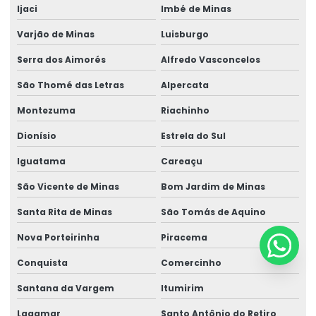
Ijaci
Imbé de Minas
Varjão de Minas
Luisburgo
Serra dos Aimorés
Alfredo Vasconcelos
São Thomé das Letras
Alpercata
Montezuma
Riachinho
Dionísio
Estrela do Sul
Iguatama
Careaçu
São Vicente de Minas
Bom Jardim de Minas
Santa Rita de Minas
São Tomás de Aquino
Nova Porteirinha
Piracema
Conquista
Comercinho
Santana da Vargem
Itumirim
Lagamar
Santo Antônio do Retiro