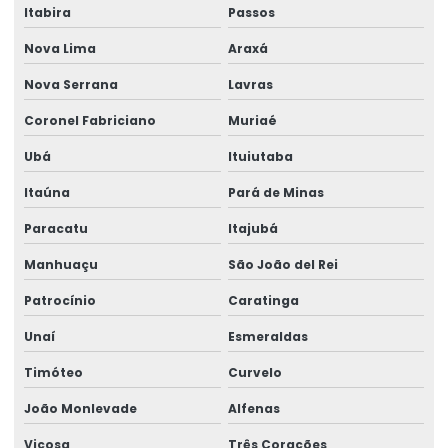
Itabira
Passos
Nova Lima
Araxá
Nova Serrana
Lavras
Coronel Fabriciano
Muriaé
Ubá
Ituiutaba
Itaúna
Pará de Minas
Paracatu
Itajubá
Manhuaçu
São João del Rei
Patrocínio
Caratinga
Unaí
Esmeraldas
Timóteo
Curvelo
João Monlevade
Alfenas
Viçosa
Três Corações