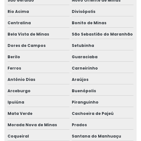
São Geraldo
Novo Oriente de Minas
Rio Acima
Divisópolis
Centralina
Bonito de Minas
Bela Vista de Minas
São Sebastião do Maranhão
Dores de Campos
Setubinha
Berilo
Guaraciaba
Ferros
Carneirinho
Antônio Dias
Araújos
Arceburgo
Buenópolis
Ipuiúna
Piranguinho
Mata Verde
Cachoeira de Pajeú
Morada Nova de Minas
Prados
Coqueiral
Santana do Manhuaçu