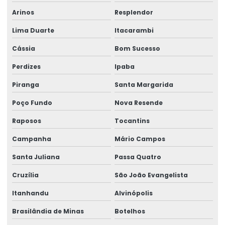
Arinos
Resplendor
Lima Duarte
Itacarambi
Cássia
Bom Sucesso
Perdizes
Ipaba
Piranga
Santa Margarida
Poço Fundo
Nova Resende
Raposos
Tocantins
Campanha
Mário Campos
Santa Juliana
Passa Quatro
Cruzília
São João Evangelista
Itanhandu
Alvinópolis
Brasilândia de Minas
Botelhos