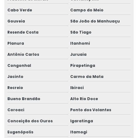
Cabo Verde
Campo do Meio
Gouveia
São João do Manhuaçu
Resende Costa
São Tiago
Planura
Itanhomi
Antônio Carlos
Juruaia
Congonhal
Pirapetinga
Jacinto
Carmo da Mata
Recreio
Ibiraci
Bueno Brandão
Alto Rio Doce
Coroaci
Ponto dos Volantes
Conceição dos Ouros
Igaratinga
Eugenópolis
Itamogi