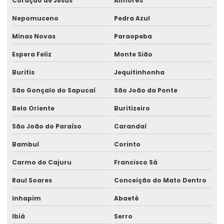
Coração de Jesus
Aimorés
Nepomuceno
Pedra Azul
Minas Novas
Paraopeba
Espera Feliz
Monte Sião
Buritis
Jequitinhonha
São Gonçalo do Sapucaí
São João da Ponte
Belo Oriente
Buritizeiro
São João do Paraíso
Carandaí
Bambuí
Corinto
Carmo do Cajuru
Francisco Sá
Raul Soares
Conceição do Mato Dentro
Inhapim
Abaeté
Ibiá
Serro