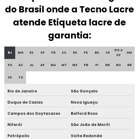
do Brasil onde a Tecno Lacre
Etiqueta lacre casca de ovo
Etiqueta lacre de garantia
atende Etiqueta lacre de
Etiqueta lacre de segurança
garantia:
Etiqueta lacre void
GO e
RJ
MG
ES
SP
PR
SC
RS
PE
BA
CE
AM
Etiqueta patrimônio policarbonato
DF
PA
AC
AL
AP
MA
MT
MS
PB
PI
RN
RO
RR
Etiqueta de policarbonato
SE
TO
Etiqueta de segurança
Etiqueta de void
Rio de Janeiro
São Gonçalo
Duque de Caxias
Nova Iguaçu
Etiqueta void prata
Campos dos Goytacazes
Belford Roxo
Etiquetas adesivas holográficas
Niterói
São João de Meriti
Etiquetas holográficas
Petrópolis
Volta Redonda