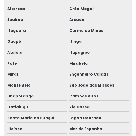
Alterosa
Grão Mogol
Joaíma
Areado
Itaguara
Carmo de Minas
Guapé
Itinga
Ataléia
Itapagipe
Poté
Mirabela
Miraí
Engenheiro Caldas
Monte Belo
São João das Missões
Ubaporanga
Campos Altos
Itatiaiuçu
Rio Casca
Santa Maria do Suaçuí
Lagoa Dourada
Ilicínea
Mar de Espanha