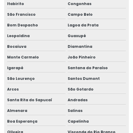
Itabirito
Congonhas
São Francisco
Campo Belo
Bom Despacho
Lagoa da Prata
Leopoldina
Guaxupé
Bocaiuva
Diamantina
Monte Carmelo
João Pinheiro
Igarapé
Santana do Paraíso
São Lourenço
Santos Dumont
Arcos
São Gotardo
Santa Rita do Sapucaí
Andradas
Almenara
Salinas
Boa Esperança
Capelinha
Oliveira
Visconde do Rio Branco