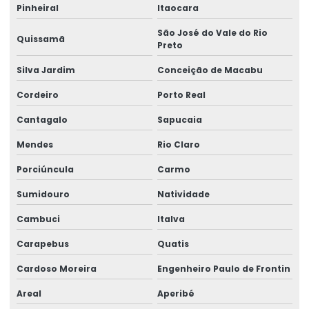
Selo de garantia casca de ovo
Pinheiral
Itaocara
Selo de garantia destrutível
São José do Vale do Rio
Quissamã
Preto
Selo de garantia personalizado
Silva Jardim
Conceição de Macabu
Selo holográfico autenticidade
Cordeiro
Porto Real
Selo holográfico void
Cantagalo
Sapucaia
Selo void garantia
Mendes
Rio Claro
Selos holográficos personalizados
Porciúncula
Carmo
Selos holográficos de segurança
Sumidouro
Natividade
Vinil adesivo destrutível
Cambuci
Italva
Vinil destrutível
Carapebus
Quatis
Cardoso Moreira
Engenheiro Paulo de Frontin
Areal
Aperibé