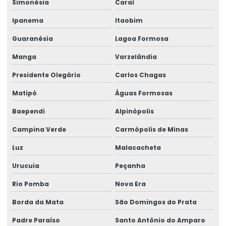
Simonésia
Caraí
Ipanema
Itaobim
Guaranésia
Lagoa Formosa
Manga
Varzelândia
Presidente Olegário
Carlos Chagas
Matipó
Águas Formosas
Baependi
Alpinópolis
Campina Verde
Carmópolis de Minas
Luz
Malacacheta
Urucuia
Peçanha
Rio Pomba
Nova Era
Borda da Mata
São Domingos do Prata
Padre Paraíso
Santo Antônio do Amparo