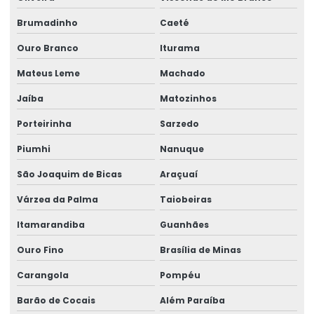
Brumadinho
Caeté
Ouro Branco
Iturama
Mateus Leme
Machado
Jaíba
Matozinhos
Porteirinha
Sarzedo
Piumhi
Nanuque
São Joaquim de Bicas
Araçuaí
Várzea da Palma
Taiobeiras
Itamarandiba
Guanhães
Ouro Fino
Brasília de Minas
Carangola
Pompéu
Barão de Cocais
Além Paraíba