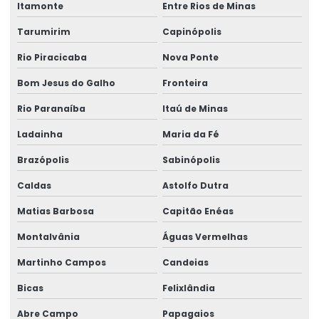
Itamonte
Entre Rios de Minas
Tarumirim
Capinópolis
Rio Piracicaba
Nova Ponte
Bom Jesus do Galho
Fronteira
Rio Paranaíba
Itaú de Minas
Ladainha
Maria da Fé
Brazópolis
Sabinópolis
Caldas
Astolfo Dutra
Matias Barbosa
Capitão Enéas
Montalvânia
Águas Vermelhas
Martinho Campos
Candeias
Bicas
Felixlândia
Abre Campo
Papagaios