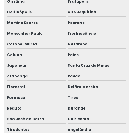
Orizânia
Pratápolis
Delfinópolis
Alto Jequitibá
Martins Soares
Pocrane
Monsenhor Paulo
Frei Inocêncio
Coronel Murta
Nazareno
Coluna
Pains
Japonvar
Santa Cruz de Minas
Araponga
Pavão
Florestal
Delfim Moreira
Formoso
Tiros
Reduto
Durandé
São José da Barra
Guiricema
Tiradentes
Angelândia