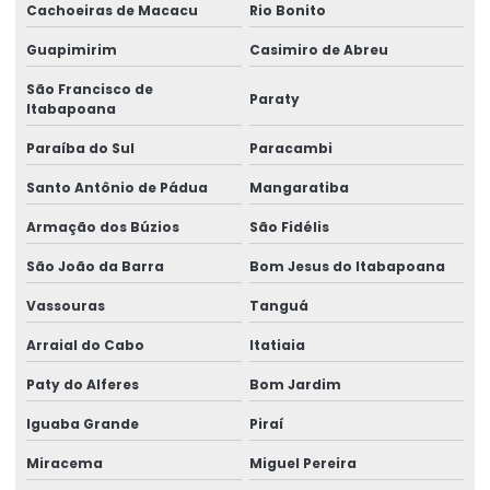
Cachoeiras de Macacu
Rio Bonito
Lacre de garantia personalizado
Guapimirim
Casimiro de Abreu
Lacre de garantia void
São Francisco de
Paraty
Lacre de papel
Itabapoana
Paraíba do Sul
Paracambi
Lacre de segurança adesivo
Santo Antônio de Pádua
Mangaratiba
Lacre de segurança casca de ovo
Armação dos Búzios
São Fidélis
Lacre de segurança void
São João da Barra
Bom Jesus do Itabapoana
Lacre void
Vassouras
Tanguá
Lacre void holográfico
Arraial do Cabo
Itatiaia
Lacre void personalizado
Paty do Alferes
Bom Jardim
Lacres void
Iguaba Grande
Piraí
Selo casca de ovo
Miracema
Miguel Pereira