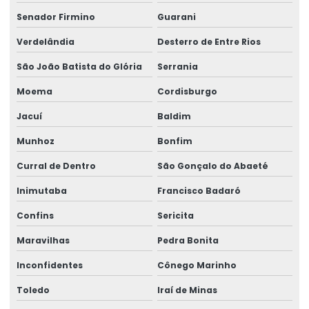
Senador Firmino
Guarani
Verdelândia
Desterro de Entre Rios
São João Batista do Glória
Serrania
Moema
Cordisburgo
Jacuí
Baldim
Munhoz
Bonfim
Curral de Dentro
São Gonçalo do Abaeté
Inimutaba
Francisco Badaró
Confins
Sericita
Maravilhas
Pedra Bonita
Inconfidentes
Cônego Marinho
Toledo
Iraí de Minas