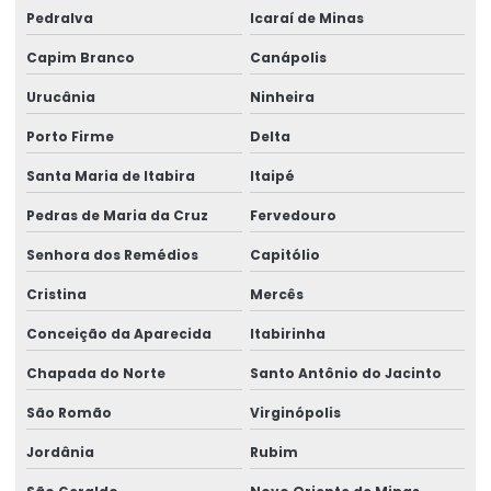
Pedralva
Icaraí de Minas
Capim Branco
Canápolis
Urucânia
Ninheira
Porto Firme
Delta
Santa Maria de Itabira
Itaipé
Pedras de Maria da Cruz
Fervedouro
Senhora dos Remédios
Capitólio
Cristina
Mercês
Conceição da Aparecida
Itabirinha
Chapada do Norte
Santo Antônio do Jacinto
São Romão
Virginópolis
Jordânia
Rubim