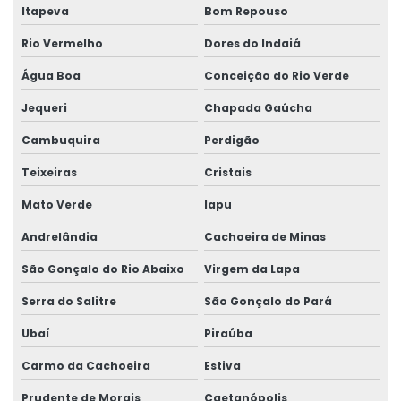
Itapeva
Bom Repouso
Rio Vermelho
Dores do Indaiá
Água Boa
Conceição do Rio Verde
Jequeri
Chapada Gaúcha
Cambuquira
Perdigão
Teixeiras
Cristais
Mato Verde
Iapu
Andrelândia
Cachoeira de Minas
São Gonçalo do Rio Abaixo
Virgem da Lapa
Serra do Salitre
São Gonçalo do Pará
Ubaí
Piraúba
Carmo da Cachoeira
Estiva
Prudente de Morais
Caetanópolis