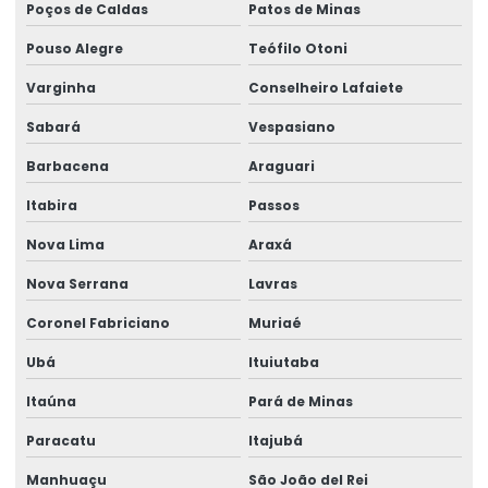
Poços de Caldas
Patos de Minas
Pouso Alegre
Teófilo Otoni
Varginha
Conselheiro Lafaiete
Sabará
Vespasiano
Barbacena
Araguari
Itabira
Passos
Nova Lima
Araxá
Nova Serrana
Lavras
Coronel Fabriciano
Muriaé
Ubá
Ituiutaba
Itaúna
Pará de Minas
Paracatu
Itajubá
Manhuaçu
São João del Rei