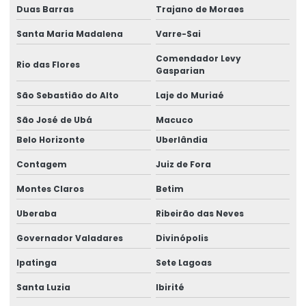
Duas Barras
Trajano de Moraes
Santa Maria Madalena
Varre-Sai
Comendador Levy
Rio das Flores
Gasparian
São Sebastião do Alto
Laje do Muriaé
São José de Ubá
Macuco
Belo Horizonte
Uberlândia
Contagem
Juiz de Fora
Montes Claros
Betim
Uberaba
Ribeirão das Neves
Governador Valadares
Divinópolis
Ipatinga
Sete Lagoas
Santa Luzia
Ibirité