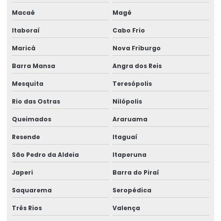
Etiquetas void personalizadas
Macaé
Magé
Lacre adesivo
Itaboraí
Cabo Frio
Lacre adesivo para alimentos personalizado
Maricá
Nova Friburgo
Lacre adesivo casca de ovo
Barra Mansa
Angra dos Reis
Lacre adesivo destrutível
Mesquita
Teresópolis
Lacre adesivo personalizado
Rio das Ostras
Nilópolis
Lacre adesivo de segurança
Queimados
Araruama
Lacre adesivo de segurança personalizado
Resende
Itaguaí
Lacre casca de ovo
São Pedro da Aldeia
Itaperuna
Japeri
Barra do Piraí
Lacre casca de ovo personalizado
Saquarema
Seropédica
Lacre de garantia
Três Rios
Valença
Lacre de garantia casca de ovo