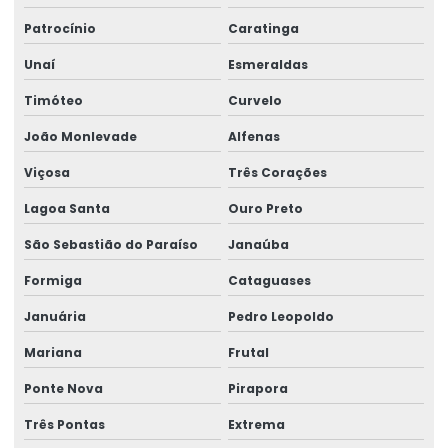
Patrocínio
Caratinga
Unaí
Esmeraldas
Timóteo
Curvelo
João Monlevade
Alfenas
Viçosa
Três Corações
Lagoa Santa
Ouro Preto
São Sebastião do Paraíso
Janaúba
Formiga
Cataguases
Januária
Pedro Leopoldo
Mariana
Frutal
Ponte Nova
Pirapora
Três Pontas
Extrema