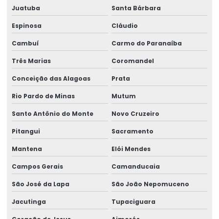
Juatuba
Santa Bárbara
Espinosa
Cláudio
Cambuí
Carmo do Paranaíba
Três Marias
Coromandel
Conceição das Alagoas
Prata
Rio Pardo de Minas
Mutum
Santo Antônio do Monte
Novo Cruzeiro
Pitangui
Sacramento
Mantena
Elói Mendes
Campos Gerais
Camanducaia
São José da Lapa
São João Nepomuceno
Jacutinga
Tupaciguara