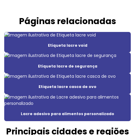
Adesivo lacre void
Adesivo em policarbonato
Páginas relacionadas
Adesivo de segurança
Adesivo de segurança destrutível
Etiqueta lacre void
Adesivo void
Adesivo void branco
Etiqueta lacre de segurança
Adesivo void prata
Adesivos de segurança para máquinas
Etiqueta lacre casca de ovo
Etiqueta adesiva casca de ovo
Etiqueta adesiva void
Lacre adesivo para alimentos personalizado
Etiqueta casca de ovo
Principais cidades e regiões
Etiqueta casca de ovo personalizado