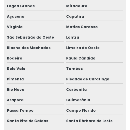
Lagoa Grande
Miradouro
Açucena
Caputira
Virgínia
Matias Cardoso
São Sebastião do Oeste
Lontra
Riacho dos Machados
Limeira do Oeste
Rodeiro
Paula Cândido
Belo Vale
Tombos
Pimenta
Piedade de Caratinga
Rio Novo
Carbonita
Araporã
Guimarânia
Passa Tempo
Campo Florido
Santa Rita de Caldas
Santa Bárbara do Leste