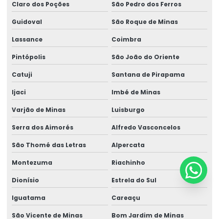
Claro dos Poções
São Pedro dos Ferros
Guidoval
São Roque de Minas
Lassance
Coimbra
Pintópolis
São João do Oriente
Catuji
Santana de Pirapama
Ijaci
Imbé de Minas
Varjão de Minas
Luisburgo
Serra dos Aimorés
Alfredo Vasconcelos
São Thomé das Letras
Alpercata
Montezuma
Riachinho
Dionísio
Estrela do Sul
Iguatama
Careaçu
São Vicente de Minas
Bom Jardim de Minas