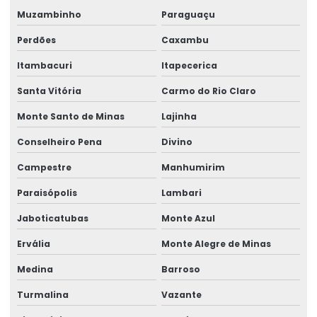
Muzambinho
Paraguaçu
Perdões
Caxambu
Itambacuri
Itapecerica
Santa Vitória
Carmo do Rio Claro
Monte Santo de Minas
Lajinha
Conselheiro Pena
Divino
Campestre
Manhumirim
Paraisópolis
Lambari
Jaboticatubas
Monte Azul
Ervália
Monte Alegre de Minas
Medina
Barroso
Turmalina
Vazante