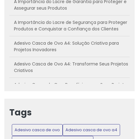
A Importância do Lacre de Garantia para Proteger e
Assegurar seus Produtos
A Importância do Lacre de Segurança para Proteger
Produtos e Conquistar a Confiança dos Clientes
Adesivo Casca de Ovo A4: Solução Criativa para
Projetos Inovadores
Adesivo Casca de Ovo A4: Transforme Seus Projetos
Criativos
Adesivo Casca de Ovo: Benefícios para Seus Projetos
Criativos
Adesivo casca de ovo: Conheça os benefícios e
Tags
como utilizar
Adesivo Casca de Ovo: Inovação para Projetos
Adesivo casca de ovo
Adesivo casca de ovo a4
Criativos e Práticos