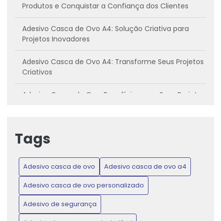
Produtos e Conquistar a Confiança dos Clientes
Adesivo Casca de Ovo A4: Solução Criativa para
Projetos Inovadores
Adesivo Casca de Ovo A4: Transforme Seus Projetos
Criativos
Adesivo Casca de Ovo: Benefícios para Seus Projetos
Criativos
Adesivo casca de ovo: Conheça os benefícios e
Tags
como utilizar
Adesivo Casca de Ovo: Inovação para Projetos
Adesivo casca de ovo
Adesivo casca de ovo a4
Criativos e Práticos
Adesivo casca de ovo personalizado
Adesivo Casca de Ovo: Proteja Produtos e Ganhe
Confiança do Consumidor
Adesivo de segurança