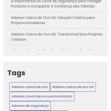
A Importância do Lacre de Segurança para Proteger
Produtos e Conquistar a Confiança dos Clientes
Adesivo Casca de Ovo A4: Solução Criativa para
Projetos Inovadores
Adesivo Casca de Ovo A4: Transforme Seus Projetos
Criativos
Adesivo Casca de Ovo: Benefícios para Seus Projetos
Criativos
Adesivo casca de ovo: Conheça os benefícios e
Tags
como utilizar
Adesivo Casca de Ovo: Inovação para Projetos
Adesivo casca de ovo
Adesivo casca de ovo a4
Criativos e Práticos
Adesivo casca de ovo personalizado
Adesivo Casca de Ovo: Proteja Produtos e Ganhe
Confiança do Consumidor
Adesivo de segurança