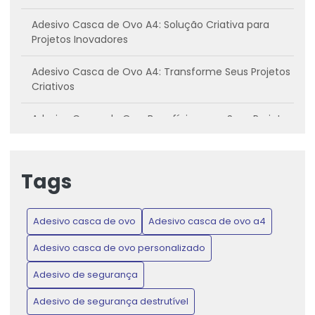
Adesivo Casca de Ovo A4: Solução Criativa para
Projetos Inovadores
Adesivo Casca de Ovo A4: Transforme Seus Projetos
Criativos
Adesivo Casca de Ovo: Benefícios para Seus Projetos
Criativos
Adesivo casca de ovo: Conheça os benefícios e
Tags
como utilizar
Adesivo Casca de Ovo: Inovação para Projetos
Adesivo casca de ovo
Adesivo casca de ovo a4
Criativos e Práticos
Adesivo casca de ovo personalizado
Adesivo Casca de Ovo: Proteja Produtos e Ganhe
Confiança do Consumidor
Adesivo de segurança
Adesivo de segurança destrutível
Adesivo Casca de Ovo: Transforme Seus Projetos de