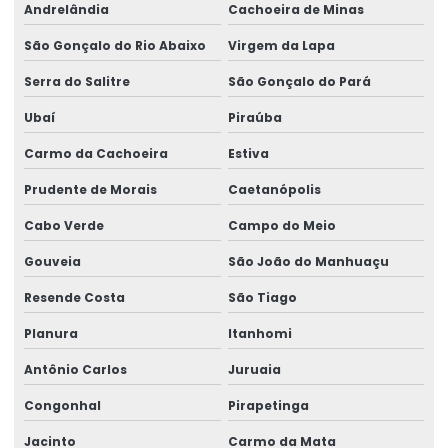
Andrelândia
Cachoeira de Minas
São Gonçalo do Rio Abaixo
Virgem da Lapa
Serra do Salitre
São Gonçalo do Pará
Ubaí
Piraúba
Carmo da Cachoeira
Estiva
Prudente de Morais
Caetanópolis
Cabo Verde
Campo do Meio
Gouveia
São João do Manhuaçu
Resende Costa
São Tiago
Planura
Itanhomi
Antônio Carlos
Juruaia
Congonhal
Pirapetinga
Jacinto
Carmo da Mata