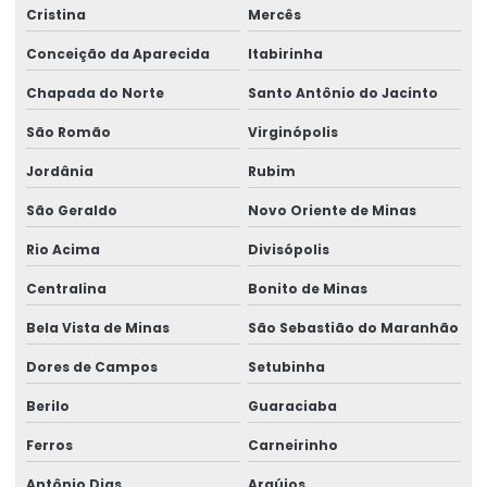
Cristina
Mercês
Conceição da Aparecida
Itabirinha
Chapada do Norte
Santo Antônio do Jacinto
São Romão
Virginópolis
Jordânia
Rubim
São Geraldo
Novo Oriente de Minas
Rio Acima
Divisópolis
Centralina
Bonito de Minas
Bela Vista de Minas
São Sebastião do Maranhão
Dores de Campos
Setubinha
Berilo
Guaraciaba
Ferros
Carneirinho
Antônio Dias
Araújos