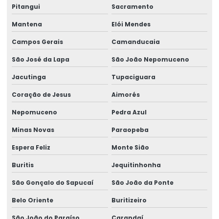
Pitangui
Sacramento
Mantena
Elói Mendes
Campos Gerais
Camanducaia
São José da Lapa
São João Nepomuceno
Jacutinga
Tupaciguara
Coração de Jesus
Aimorés
Nepomuceno
Pedra Azul
Minas Novas
Paraopeba
Espera Feliz
Monte Sião
Buritis
Jequitinhonha
São Gonçalo do Sapucaí
São João da Ponte
Belo Oriente
Buritizeiro
São João do Paraíso
Carandaí