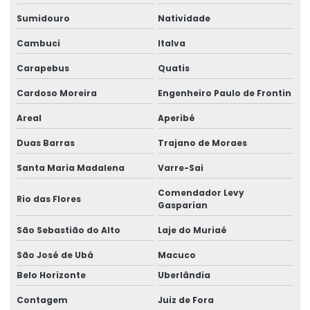
Vinil adesivo destrutível
Sumidouro
Natividade
Vinil destrutível
Cambuci
Italva
Carapebus
Quatis
Cardoso Moreira
Engenheiro Paulo de Frontin
Areal
Aperibé
Duas Barras
Trajano de Moraes
Santa Maria Madalena
Varre-Sai
Comendador Levy
Rio das Flores
Gasparian
São Sebastião do Alto
Laje do Muriaé
São José de Ubá
Macuco
Belo Horizonte
Uberlândia
Contagem
Juiz de Fora