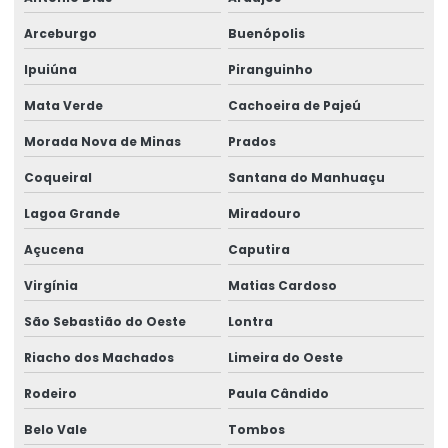
Arceburgo
Buenópolis
Ipuiúna
Piranguinho
Mata Verde
Cachoeira de Pajeú
Morada Nova de Minas
Prados
Coqueiral
Santana do Manhuaçu
Lagoa Grande
Miradouro
Açucena
Caputira
Virgínia
Matias Cardoso
São Sebastião do Oeste
Lontra
Riacho dos Machados
Limeira do Oeste
Rodeiro
Paula Cândido
Belo Vale
Tombos