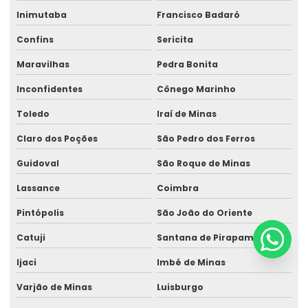
Inimutaba
Francisco Badaró
Confins
Sericita
Maravilhas
Pedra Bonita
Inconfidentes
Cônego Marinho
Toledo
Iraí de Minas
Claro dos Poções
São Pedro dos Ferros
Guidoval
São Roque de Minas
Lassance
Coimbra
Pintópolis
São João do Oriente
Catuji
Santana de Pirapama
Ijaci
Imbé de Minas
Varjão de Minas
Luisburgo