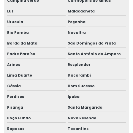
Campina Verde
Carmópolis de Minas
Luz
Malacacheta
Urucuia
Peçanha
Rio Pomba
Nova Era
Borda da Mata
São Domingos do Prata
Padre Paraíso
Santo Antônio do Amparo
Arinos
Resplendor
Lima Duarte
Itacarambi
Cássia
Bom Sucesso
Perdizes
Ipaba
Piranga
Santa Margarida
Poço Fundo
Nova Resende
Raposos
Tocantins