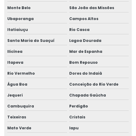
Monte Belo
São João das Missões
Ubaporanga
Campos Altos
Itatiaiuçu
Rio Casca
Santa Maria do Suaçuí
Lagoa Dourada
Ilicínea
Mar de Espanha
Itapeva
Bom Repouso
Rio Vermelho
Dores do Indaiá
Água Boa
Conceição do Rio Verde
Jequeri
Chapada Gaúcha
Cambuquira
Perdigão
Teixeiras
Cristais
Mato Verde
Iapu