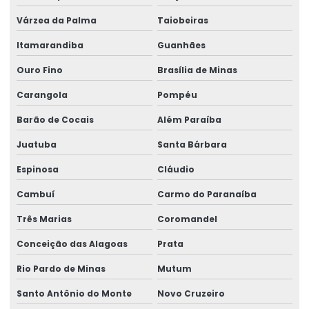
Várzea da Palma
Taiobeiras
Itamarandiba
Guanhães
Ouro Fino
Brasília de Minas
Carangola
Pompéu
Barão de Cocais
Além Paraíba
Juatuba
Santa Bárbara
Espinosa
Cláudio
Cambuí
Carmo do Paranaíba
Três Marias
Coromandel
Conceição das Alagoas
Prata
Rio Pardo de Minas
Mutum
Santo Antônio do Monte
Novo Cruzeiro