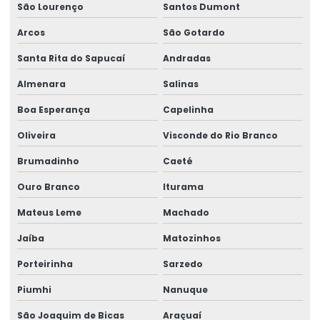
São Lourenço
Santos Dumont
Arcos
São Gotardo
Santa Rita do Sapucaí
Andradas
Almenara
Salinas
Boa Esperança
Capelinha
Oliveira
Visconde do Rio Branco
Brumadinho
Caeté
Ouro Branco
Iturama
Mateus Leme
Machado
Jaíba
Matozinhos
Porteirinha
Sarzedo
Piumhi
Nanuque
São Joaquim de Bicas
Araçuaí