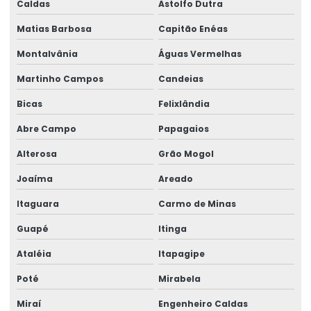
Caldas
Astolfo Dutra
Matias Barbosa
Capitão Enéas
Montalvânia
Águas Vermelhas
Martinho Campos
Candeias
Bicas
Felixlândia
Abre Campo
Papagaios
Alterosa
Grão Mogol
Joaíma
Areado
Itaguara
Carmo de Minas
Guapé
Itinga
Ataléia
Itapagipe
Poté
Mirabela
Miraí
Engenheiro Caldas