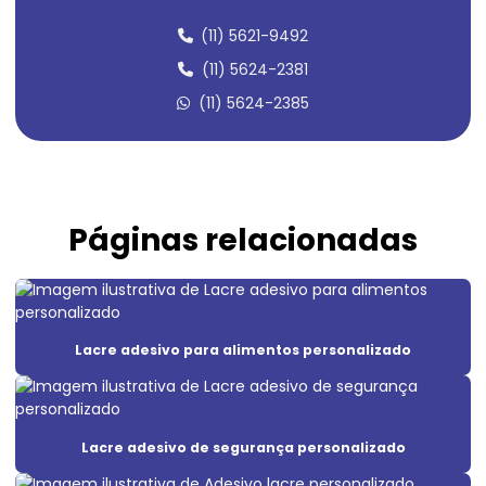
(11) 5621-9492
Adesivo lacre de segurança
(11) 5624-2381
Adesivo lacre de segurança casca de ovo
(11) 5624-2385
Adesivo lacre de segurança personalizado
Adesivo lacre void
Adesivo em policarbonato
Páginas relacionadas
Adesivo de segurança
Adesivo de segurança destrutível
Adesivo void
Lacre adesivo para alimentos personalizado
Adesivo void branco
Adesivo void prata
Lacre adesivo de segurança personalizado
Adesivos de segurança para máquinas