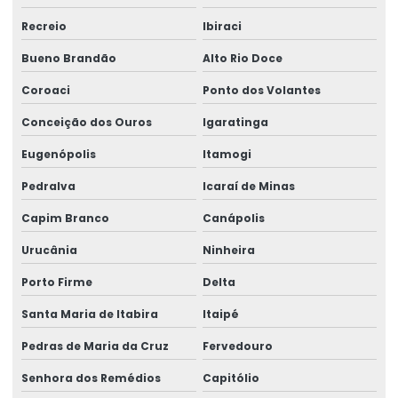
Recreio
Ibiraci
Bueno Brandão
Alto Rio Doce
Coroaci
Ponto dos Volantes
Conceição dos Ouros
Igaratinga
Eugenópolis
Itamogi
Pedralva
Icaraí de Minas
Capim Branco
Canápolis
Urucânia
Ninheira
Porto Firme
Delta
Santa Maria de Itabira
Itaipé
Pedras de Maria da Cruz
Fervedouro
Senhora dos Remédios
Capitólio