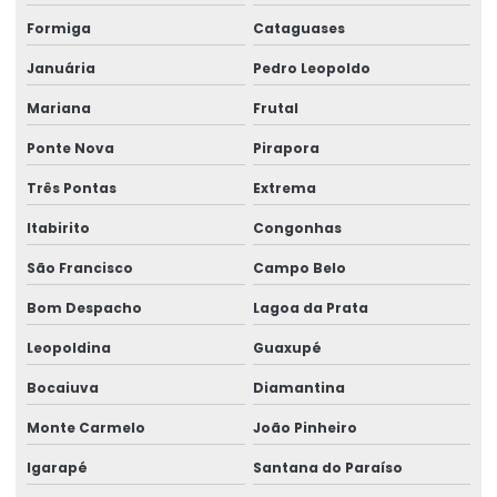
Formiga
Cataguases
Januária
Pedro Leopoldo
Mariana
Frutal
Ponte Nova
Pirapora
Três Pontas
Extrema
Itabirito
Congonhas
São Francisco
Campo Belo
Bom Despacho
Lagoa da Prata
Leopoldina
Guaxupé
Bocaiuva
Diamantina
Monte Carmelo
João Pinheiro
Igarapé
Santana do Paraíso