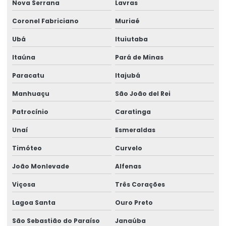
Nova Serrana
Lavras
Coronel Fabriciano
Muriaé
Ubá
Ituiutaba
Itaúna
Pará de Minas
Paracatu
Itajubá
Manhuaçu
São João del Rei
Patrocínio
Caratinga
Unaí
Esmeraldas
Timóteo
Curvelo
João Monlevade
Alfenas
Viçosa
Três Corações
Lagoa Santa
Ouro Preto
São Sebastião do Paraíso
Janaúba