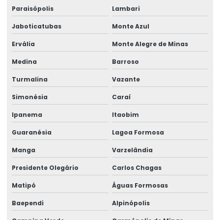
Paraisópolis
Lambari
Jaboticatubas
Monte Azul
Ervália
Monte Alegre de Minas
Medina
Barroso
Turmalina
Vazante
Simonésia
Caraí
Ipanema
Itaobim
Guaranésia
Lagoa Formosa
Manga
Varzelândia
Presidente Olegário
Carlos Chagas
Matipó
Águas Formosas
Baependi
Alpinópolis