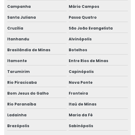
Campanha
Mário Campos
Santa Juliana
Passa Quatro
Cruzília
São João Evangelista
Itanhandu
Alvinópolis
Brasilândia de Minas
Botelhos
Itamonte
Entre Rios de Minas
Tarumirim
Capinópolis
Rio Piracicaba
Nova Ponte
Bom Jesus do Galho
Fronteira
Rio Paranaíba
Itaú de Minas
Ladainha
Maria da Fé
Brazópolis
Sabinópolis