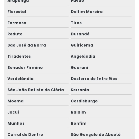
Araponga
Pavão
Florestal
Delfim Moreira
Formoso
Tiros
Reduto
Durandé
São José da Barra
Guiricema
Tiradentes
Angelândia
Senador Firmino
Guarani
Verdelândia
Desterro de Entre Rios
São João Batista do Glória
Serrania
Moema
Cordisburgo
Jacuí
Baldim
Munhoz
Bonfim
Curral de Dentro
São Gonçalo do Abaeté