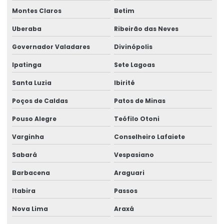
Montes Claros
Betim
Uberaba
Ribeirão das Neves
Governador Valadares
Divinópolis
Ipatinga
Sete Lagoas
Santa Luzia
Ibirité
Poços de Caldas
Patos de Minas
Pouso Alegre
Teófilo Otoni
Varginha
Conselheiro Lafaiete
Sabará
Vespasiano
Barbacena
Araguari
Itabira
Passos
Nova Lima
Araxá