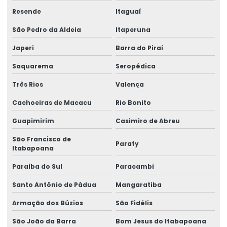
Lacre casca de ovo
Resende
Itaguaí
Lacre casca de ovo personalizado
São Pedro da Aldeia
Itaperuna
Lacre de garantia
Japeri
Barra do Piraí
Saquarema
Seropédica
Lacre de garantia casca de ovo
Três Rios
Valença
Lacre de garantia personalizado
Cachoeiras de Macacu
Rio Bonito
Lacre de garantia void
Guapimirim
Casimiro de Abreu
Lacre de papel
São Francisco de
Paraty
Lacre de segurança adesivo
Itabapoana
Lacre de segurança casca de ovo
Paraíba do Sul
Paracambi
Santo Antônio de Pádua
Mangaratiba
Lacre de segurança void
Armação dos Búzios
São Fidélis
Lacre void
São João da Barra
Bom Jesus do Itabapoana
Lacre void holográfico