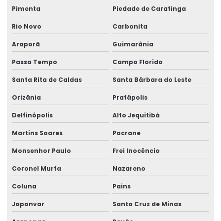
Pimenta
Piedade de Caratinga
Rio Novo
Carbonita
Araporã
Guimarânia
Passa Tempo
Campo Florido
Santa Rita de Caldas
Santa Bárbara do Leste
Orizânia
Pratápolis
Delfinópolis
Alto Jequitibá
Martins Soares
Pocrane
Monsenhor Paulo
Frei Inocêncio
Coronel Murta
Nazareno
Coluna
Pains
Japonvar
Santa Cruz de Minas