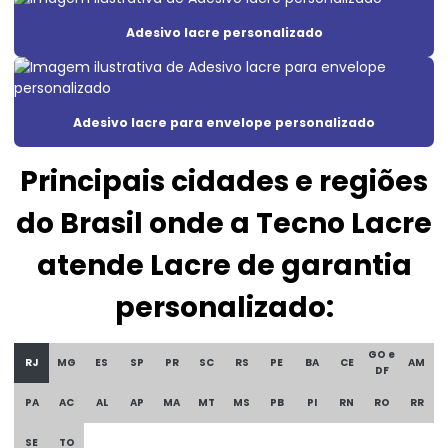
Etiqueta adesiva casca de ovo
Adesivo lacre personalizado
Etiqueta adesiva void
Etiqueta casca de ovo
Adesivo lacre para envelope personalizado
Etiqueta casca de ovo personalizado
Principais cidades e regiões
Etiqueta lacre casca de ovo
Etiqueta lacre de garantia
do Brasil onde a Tecno Lacre
Etiqueta lacre de segurança
atende Lacre de garantia
Etiqueta lacre void
personalizado:
Etiqueta patrimônio policarbonato
GO e
RJ
MG
ES
SP
PR
SC
RS
PE
BA
CE
AM
Etiqueta de policarbonato
DF
PA
AC
AL
AP
MA
MT
MS
PB
PI
RN
RO
RR
Etiqueta de segurança
SE
TO
Etiqueta de void