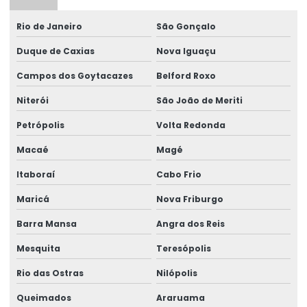
Etiqueta void prata
Rio de Janeiro
São Gonçalo
Etiquetas adesivas holográficas
Duque de Caxias
Nova Iguaçu
Campos dos Goytacazes
Belford Roxo
Etiquetas holográficas
Niterói
São João de Meriti
Etiquetas void personalizadas
Petrópolis
Volta Redonda
Lacre adesivo
Macaé
Magé
Lacre adesivo para alimentos personalizado
Itaboraí
Cabo Frio
Lacre adesivo casca de ovo
Maricá
Nova Friburgo
Lacre adesivo destrutível
Barra Mansa
Angra dos Reis
Lacre adesivo personalizado
Mesquita
Teresópolis
Lacre adesivo de segurança
Rio das Ostras
Nilópolis
Lacre adesivo de segurança personalizado
Queimados
Araruama