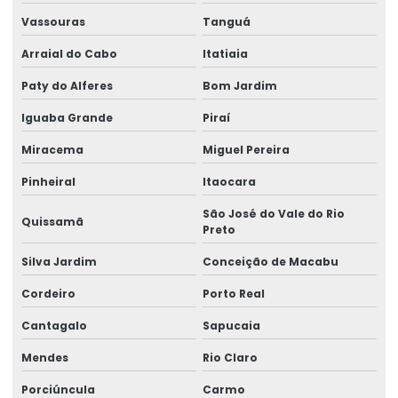
Vassouras
Tanguá
Lacre void personalizado
Arraial do Cabo
Itatiaia
Lacres void
Paty do Alferes
Bom Jardim
Selo casca de ovo
Iguaba Grande
Piraí
Selo de garantia casca de ovo
Miracema
Miguel Pereira
Selo de garantia destrutível
Pinheiral
Itaocara
Selo de garantia personalizado
São José do Vale do Rio
Quissamã
Preto
Selo holográfico autenticidade
Silva Jardim
Conceição de Macabu
Selo holográfico void
Cordeiro
Porto Real
Selo void garantia
Cantagalo
Sapucaia
Selos holográficos personalizados
Mendes
Rio Claro
Selos holográficos de segurança
Porciúncula
Carmo