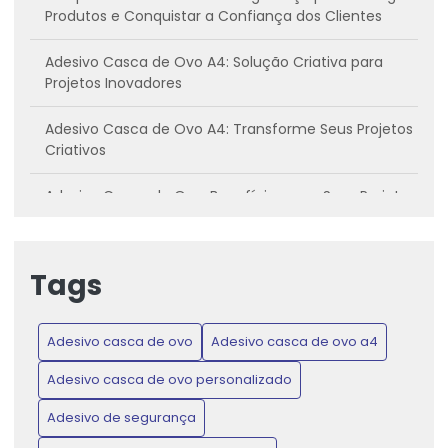
Produtos e Conquistar a Confiança dos Clientes
Adesivo Casca de Ovo A4: Solução Criativa para
Projetos Inovadores
Adesivo Casca de Ovo A4: Transforme Seus Projetos
Criativos
Adesivo Casca de Ovo: Benefícios para Seus Projetos
Criativos
Adesivo casca de ovo: Conheça os benefícios e
Tags
como utilizar
Adesivo Casca de Ovo: Inovação para Projetos
Adesivo casca de ovo
Adesivo casca de ovo a4
Criativos e Práticos
Adesivo casca de ovo personalizado
Adesivo Casca de Ovo: Proteja Produtos e Ganhe
Confiança do Consumidor
Adesivo de segurança