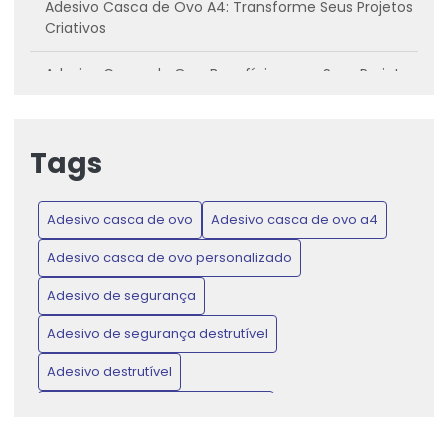
Adesivo Casca de Ovo A4: Transforme Seus Projetos
Criativos
Adesivo Casca de Ovo: Benefícios para Seus Projetos
Criativos
Adesivo casca de ovo: Conheça os benefícios e
Tags
como utilizar
Adesivo Casca de Ovo: Inovação para Projetos
Adesivo casca de ovo
Adesivo casca de ovo a4
Criativos e Práticos
Adesivo casca de ovo personalizado
Adesivo Casca de Ovo: Proteja Produtos e Ganhe
Confiança do Consumidor
Adesivo de segurança
Adesivo de segurança destrutível
Adesivo Casca de Ovo: Transforme Seus Projetos de
Artesanato e Decoração
Adesivo destrutível
Adesivo de Lacre de Garantia: Proteção e Confiança
Adesivo destrutível casca de ovo
para Seus Produtos
Adesivo em policarbonato
Adesivo lacre