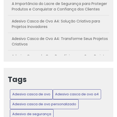
A Importância do Lacre de Segurança para Proteger
Produtos e Conquistar a Confiança dos Clientes
Adesivo Casca de Ovo A4: Solução Criativa para
Projetos Inovadores
Adesivo Casca de Ovo A4: Transforme Seus Projetos
Criativos
Adesivo Casca de Ovo: Benefícios para Seus Projetos
Criativos
Adesivo casca de ovo: Conheça os benefícios e
Tags
como utilizar
Adesivo Casca de Ovo: Inovação para Projetos
Adesivo casca de ovo
Adesivo casca de ovo a4
Criativos e Práticos
Adesivo casca de ovo personalizado
Adesivo Casca de Ovo: Proteja Produtos e Ganhe
Confiança do Consumidor
Adesivo de segurança