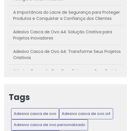
A Importância do Lacre de Segurança para Proteger
Produtos e Conquistar a Confiança dos Clientes
Adesivo Casca de Ovo A4: Solução Criativa para
Projetos Inovadores
Adesivo Casca de Ovo A4: Transforme Seus Projetos
Criativos
Adesivo Casca de Ovo: Benefícios para Seus Projetos
Criativos
Adesivo casca de ovo: Conheça os benefícios e
Tags
como utilizar
Adesivo Casca de Ovo: Inovação para Projetos
Adesivo casca de ovo
Adesivo casca de ovo a4
Criativos e Práticos
Adesivo casca de ovo personalizado
Adesivo Casca de Ovo: Proteja Produtos e Ganhe