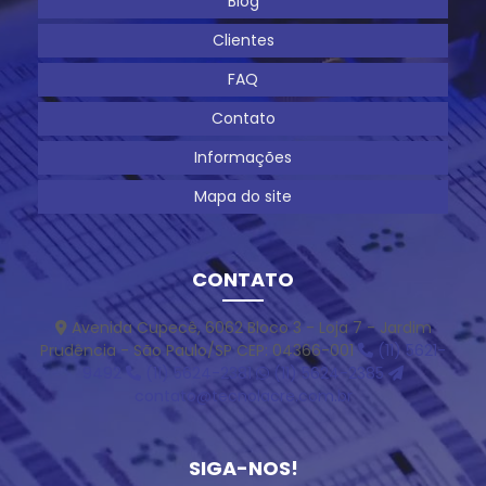
Blog
Clientes
FAQ
Contato
Informações
Mapa do site
CONTATO
Avenida Cupecê, 6062 Bloco 3 - Loja 7 - Jardim
Prudência - São Paulo/SP CEP: 04366-001
(11) 5621-
9492
(11) 5624-2381
(11) 5624-2385
contato@tecnolacre.com.br
SIGA-NOS!