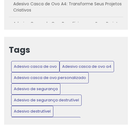
Adesivo Casca de Ovo A4: Transforme Seus Projetos
Criativos
Adesivo Casca de Ovo: Benefícios para Seus Projetos
Criativos
Adesivo casca de ovo: Conheça os benefícios e
Tags
como utilizar
Adesivo Casca de Ovo: Inovação para Projetos
Adesivo casca de ovo
Adesivo casca de ovo a4
Criativos e Práticos
Adesivo casca de ovo personalizado
Adesivo Casca de Ovo: Proteja Produtos e Ganhe
Confiança do Consumidor
Adesivo de segurança
Adesivo de segurança destrutível
Adesivo Casca de Ovo: Transforme Seus Projetos de
Artesanato e Decoração
Adesivo destrutível
Adesivo de Lacre de Garantia: Proteção e Confiança
Adesivo destrutível casca de ovo
para Seus Produtos