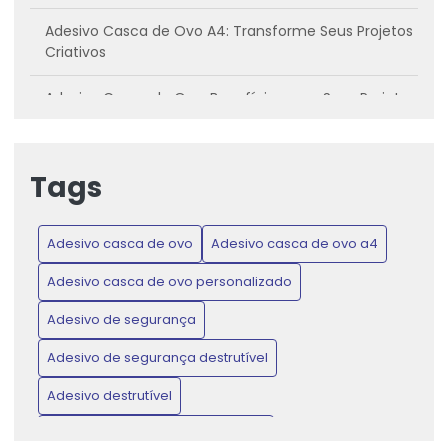
Adesivo Casca de Ovo A4: Transforme Seus Projetos
Criativos
Adesivo Casca de Ovo: Benefícios para Seus Projetos
Criativos
Adesivo casca de ovo: Conheça os benefícios e
Tags
como utilizar
Adesivo Casca de Ovo: Inovação para Projetos
Adesivo casca de ovo
Adesivo casca de ovo a4
Criativos e Práticos
Adesivo casca de ovo personalizado
Adesivo Casca de Ovo: Proteja Produtos e Ganhe
Confiança do Consumidor
Adesivo de segurança
Adesivo de segurança destrutível
Adesivo Casca de Ovo: Transforme Seus Projetos de
Artesanato e Decoração
Adesivo destrutível
Adesivo de Lacre de Garantia: Proteção e Confiança
Adesivo destrutível casca de ovo