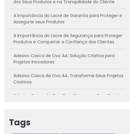
dos Seus Produtos e na Tranquilidade do Cliente
A Importância do Lacre de Garantia para Proteger e
Assegurar seus Produtos
A Importância do Lacre de Segurança para Proteger
Produtos e Conquistar a Confiança dos Clientes
Adesivo Casca de Ovo A4: Solução Criativa para
Projetos Inovadores
Adesivo Casca de Ovo A4: Transforme Seus Projetos
Criativos
Adesivo Casca de Ovo: Benefícios para Seus Projetos
Criativos
Adesivo casca de ovo: Conheça os benefícios e
Tags
como utilizar