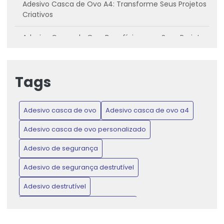
Adesivo Casca de Ovo A4: Transforme Seus Projetos
Criativos
Adesivo Casca de Ovo: Benefícios para Seus Projetos
Criativos
Adesivo casca de ovo: Conheça os benefícios e
Tags
como utilizar
Adesivo Casca de Ovo: Inovação para Projetos
Adesivo casca de ovo
Adesivo casca de ovo a4
Criativos e Práticos
Adesivo casca de ovo personalizado
Adesivo Casca de Ovo: Proteja Produtos e Ganhe
Confiança do Consumidor
Adesivo de segurança
Adesivo de segurança destrutível
Adesivo Casca de Ovo: Transforme Seus Projetos de
Artesanato e Decoração
Adesivo destrutível
Adesivo de Lacre de Garantia: Proteção e Confiança
Adesivo destrutível casca de ovo
para Seus Produtos