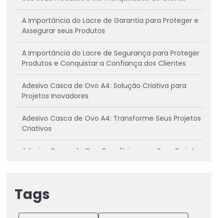
A Importância do Lacre de Garantia para Proteger e
Assegurar seus Produtos
A Importância do Lacre de Segurança para Proteger
Produtos e Conquistar a Confiança dos Clientes
Adesivo Casca de Ovo A4: Solução Criativa para
Projetos Inovadores
Adesivo Casca de Ovo A4: Transforme Seus Projetos
Criativos
Adesivo Casca de Ovo: Benefícios para Seus Projetos
Criativos
Adesivo casca de ovo: Conheça os benefícios e
Tags
como utilizar
Adesivo Casca de Ovo: Inovação para Projetos