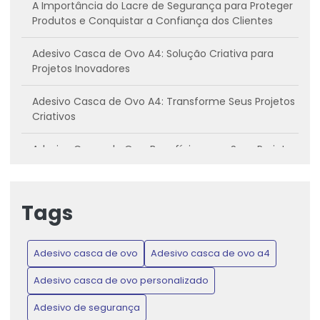
A Importância do Lacre de Segurança para Proteger
Produtos e Conquistar a Confiança dos Clientes
Adesivo Casca de Ovo A4: Solução Criativa para
Projetos Inovadores
Adesivo Casca de Ovo A4: Transforme Seus Projetos
Criativos
Adesivo Casca de Ovo: Benefícios para Seus Projetos
Criativos
Adesivo casca de ovo: Conheça os benefícios e
Tags
como utilizar
Adesivo Casca de Ovo: Inovação para Projetos
Adesivo casca de ovo
Adesivo casca de ovo a4
Criativos e Práticos
Adesivo casca de ovo personalizado
Adesivo Casca de Ovo: Proteja Produtos e Ganhe
Confiança do Consumidor
Adesivo de segurança