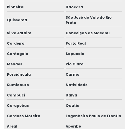
Pinheiral
Itaocara
Selo de garantia casca de ovo
São José do Vale do Rio
Quissamã
Selo de garantia destrutível
Preto
Selo de garantia personalizado
Silva Jardim
Conceição de Macabu
Cordeiro
Porto Real
Selo holográfico autenticidade
Cantagalo
Sapucaia
Selo holográfico void
Mendes
Rio Claro
Selo void garantia
Porciúncula
Carmo
Selos holográficos personalizados
Sumidouro
Natividade
Selos holográficos de segurança
Cambuci
Italva
Vinil adesivo destrutível
Carapebus
Quatis
Vinil destrutível
Cardoso Moreira
Engenheiro Paulo de Frontin
Areal
Aperibé