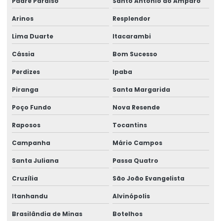
Padre Paraíso
Santo Antônio do Amparo
Arinos
Resplendor
Lima Duarte
Itacarambi
Cássia
Bom Sucesso
Perdizes
Ipaba
Piranga
Santa Margarida
Poço Fundo
Nova Resende
Raposos
Tocantins
Campanha
Mário Campos
Santa Juliana
Passa Quatro
Cruzília
São João Evangelista
Itanhandu
Alvinópolis
Brasilândia de Minas
Botelhos