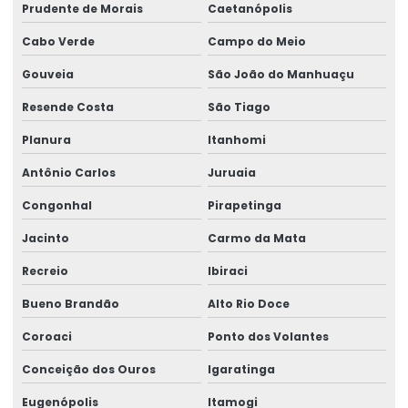
Prudente de Morais
Caetanópolis
Cabo Verde
Campo do Meio
Gouveia
São João do Manhuaçu
Resende Costa
São Tiago
Planura
Itanhomi
Antônio Carlos
Juruaia
Congonhal
Pirapetinga
Jacinto
Carmo da Mata
Recreio
Ibiraci
Bueno Brandão
Alto Rio Doce
Coroaci
Ponto dos Volantes
Conceição dos Ouros
Igaratinga
Eugenópolis
Itamogi