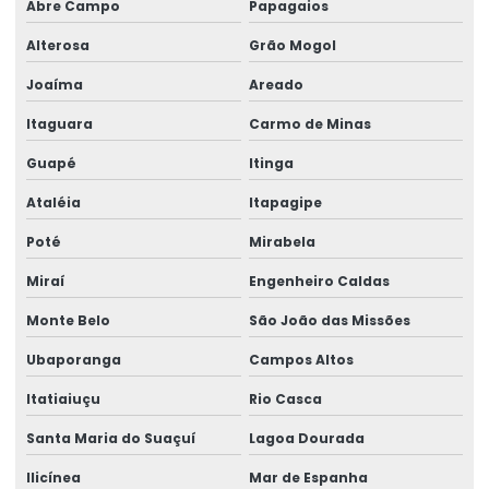
Abre Campo
Papagaios
Alterosa
Grão Mogol
Joaíma
Areado
Itaguara
Carmo de Minas
Guapé
Itinga
Ataléia
Itapagipe
Poté
Mirabela
Miraí
Engenheiro Caldas
Monte Belo
São João das Missões
Ubaporanga
Campos Altos
Itatiaiuçu
Rio Casca
Santa Maria do Suaçuí
Lagoa Dourada
Ilicínea
Mar de Espanha