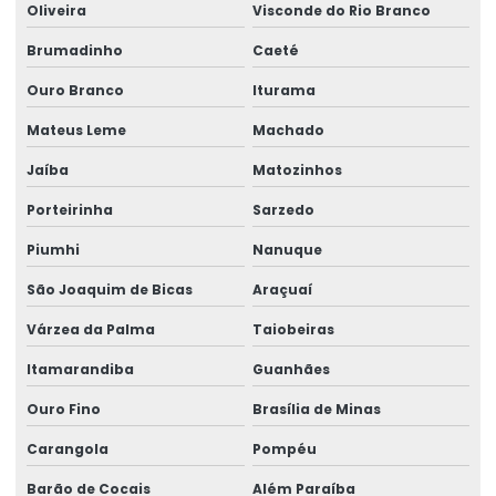
Oliveira
Visconde do Rio Branco
Brumadinho
Caeté
Ouro Branco
Iturama
Mateus Leme
Machado
Jaíba
Matozinhos
Porteirinha
Sarzedo
Piumhi
Nanuque
São Joaquim de Bicas
Araçuaí
Várzea da Palma
Taiobeiras
Itamarandiba
Guanhães
Ouro Fino
Brasília de Minas
Carangola
Pompéu
Barão de Cocais
Além Paraíba