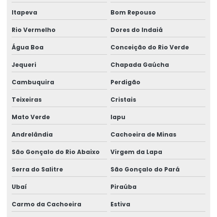
Itapeva
Bom Repouso
Rio Vermelho
Dores do Indaiá
Água Boa
Conceição do Rio Verde
Jequeri
Chapada Gaúcha
Cambuquira
Perdigão
Teixeiras
Cristais
Mato Verde
Iapu
Andrelândia
Cachoeira de Minas
São Gonçalo do Rio Abaixo
Virgem da Lapa
Serra do Salitre
São Gonçalo do Pará
Ubaí
Piraúba
Carmo da Cachoeira
Estiva