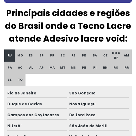
Etiqueta casca de ovo personalizado
Principais cidades e regiões
Etiqueta lacre casca de ovo
do Brasil onde a Tecno Lacre
Etiqueta lacre de garantia
atende Adesivo lacre void:
Etiqueta lacre de segurança
Etiqueta lacre void
GO e
RJ
MG
ES
SP
PR
SC
RS
PE
BA
CE
AM
DF
Etiqueta patrimônio policarbonato
PA
AC
AL
AP
MA
MT
MS
PB
PI
RN
RO
RR
Etiqueta de policarbonato
SE
TO
Etiqueta de segurança
Rio de Janeiro
São Gonçalo
Etiqueta de void
Duque de Caxias
Nova Iguaçu
Etiqueta void prata
Campos dos Goytacazes
Belford Roxo
Etiquetas adesivas holográficas
Niterói
São João de Meriti
Etiquetas holográficas