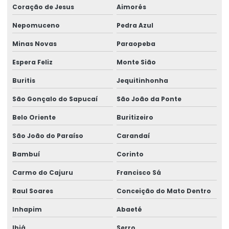
Coração de Jesus
Aimorés
Nepomuceno
Pedra Azul
Minas Novas
Paraopeba
Espera Feliz
Monte Sião
Buritis
Jequitinhonha
São Gonçalo do Sapucaí
São João da Ponte
Belo Oriente
Buritizeiro
São João do Paraíso
Carandaí
Bambuí
Corinto
Carmo do Cajuru
Francisco Sá
Raul Soares
Conceição do Mato Dentro
Inhapim
Abaeté
Ibiá
Serro