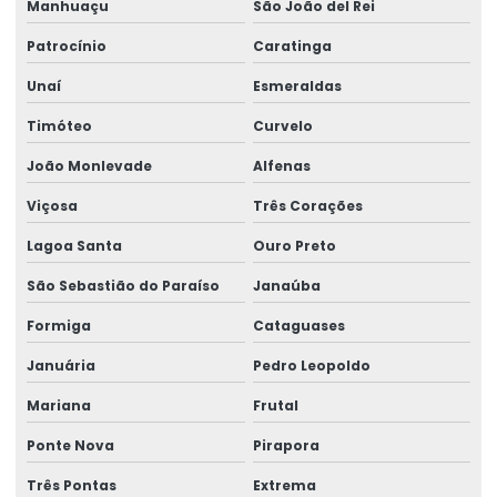
Manhuaçu
São João del Rei
Patrocínio
Caratinga
Unaí
Esmeraldas
Timóteo
Curvelo
João Monlevade
Alfenas
Viçosa
Três Corações
Lagoa Santa
Ouro Preto
São Sebastião do Paraíso
Janaúba
Formiga
Cataguases
Januária
Pedro Leopoldo
Mariana
Frutal
Ponte Nova
Pirapora
Três Pontas
Extrema