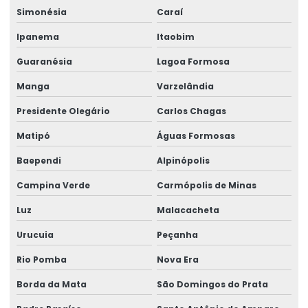
Simonésia
Caraí
Ipanema
Itaobim
Guaranésia
Lagoa Formosa
Manga
Varzelândia
Presidente Olegário
Carlos Chagas
Matipó
Águas Formosas
Baependi
Alpinópolis
Campina Verde
Carmópolis de Minas
Luz
Malacacheta
Urucuia
Peçanha
Rio Pomba
Nova Era
Borda da Mata
São Domingos do Prata