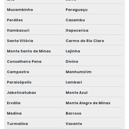
Muzambinho
Paraguaçu
Perdões
Caxambu
Itambacuri
Itapecerica
Santa Vitória
Carmo do Rio Claro
Monte Santo de Minas
Lajinha
Conselheiro Pena
Divino
Campestre
Manhumirim
Paraisópolis
Lambari
Jaboticatubas
Monte Azul
Ervália
Monte Alegre de Minas
Medina
Barroso
Turmalina
Vazante