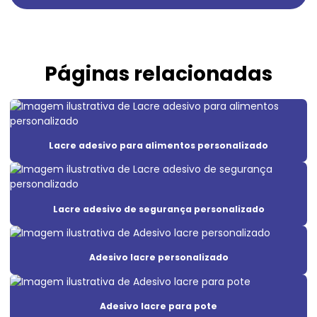
Adesivo lacre void
Adesivo em policarbonato
Páginas relacionadas
Adesivo de segurança
Adesivo de segurança destrutível
Adesivo void
Lacre adesivo para alimentos personalizado
Adesivo void branco
Adesivo void prata
Lacre adesivo de segurança personalizado
Adesivos de segurança para máquinas
Etiqueta adesiva casca de ovo
Adesivo lacre personalizado
Etiqueta adesiva void
Etiqueta casca de ovo
Adesivo lacre para pote