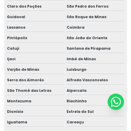
Claro dos Poções
São Pedro dos Ferros
Guidoval
São Roque de Minas
Lassance
Coimbra
Pintópolis
São João do Oriente
Catuji
Santana de Pirapama
Ijaci
Imbé de Minas
Varjão de Minas
Luisburgo
Serra dos Aimorés
Alfredo Vasconcelos
São Thomé das Letras
Alpercata
Montezuma
Riachinho
Dionísio
Estrela do Sul
Iguatama
Careaçu