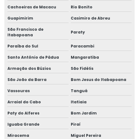
Lacre de garantia casca de ovo
Cachoeiras de Macacu
Rio Bonito
Lacre de garantia personalizado
Guapimirim
Casimiro de Abreu
Lacre de garantia void
São Francisco de
Paraty
Itabapoana
Lacre de papel
Paraíba do Sul
Paracambi
Lacre de segurança adesivo
Santo Antônio de Pádua
Mangaratiba
Lacre de segurança casca de ovo
Armação dos Búzios
São Fidélis
Lacre de segurança void
São João da Barra
Bom Jesus do Itabapoana
Lacre void
Vassouras
Tanguá
Lacre void holográfico
Arraial do Cabo
Itatiaia
Paty do Alferes
Bom Jardim
Lacre void personalizado
Iguaba Grande
Piraí
Lacres void
Miracema
Miguel Pereira
Selo casca de ovo