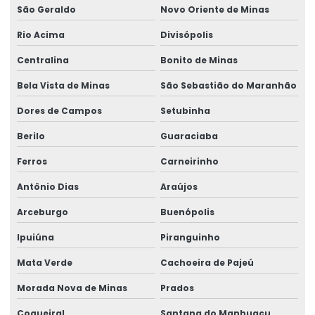
São Geraldo
Novo Oriente de Minas
Rio Acima
Divisópolis
Centralina
Bonito de Minas
Bela Vista de Minas
São Sebastião do Maranhão
Dores de Campos
Setubinha
Berilo
Guaraciaba
Ferros
Carneirinho
Antônio Dias
Araújos
Arceburgo
Buenópolis
Ipuiúna
Piranguinho
Mata Verde
Cachoeira de Pajeú
Morada Nova de Minas
Prados
Coqueiral
Santana do Manhuaçu