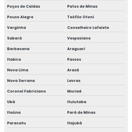
Poços de Caldas
Patos de Minas
Pouso Alegre
Teófilo Otoni
Varginha
Conselheiro Lafaiete
Sabará
Vespasiano
Barbacena
Araguari
Itabira
Passos
Nova Lima
Araxá
Nova Serrana
Lavras
Coronel Fabriciano
Muriaé
Ubá
Ituiutaba
Itaúna
Pará de Minas
Paracatu
Itajubá