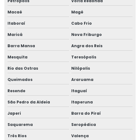
Petrópolis
Volta Redonda
Etiquetas void personalizadas
Macaé
Magé
Lacre adesivo
Itaboraí
Cabo Frio
Maricá
Nova Friburgo
Lacre adesivo para alimentos personalizado
Barra Mansa
Angra dos Reis
Lacre adesivo casca de ovo
Mesquita
Teresópolis
Lacre adesivo destrutível
Rio das Ostras
Nilópolis
Lacre adesivo personalizado
Queimados
Araruama
Lacre adesivo de segurança
Resende
Itaguaí
Lacre adesivo de segurança personalizado
São Pedro da Aldeia
Itaperuna
Lacre casca de ovo
Japeri
Barra do Piraí
Lacre casca de ovo personalizado
Saquarema
Seropédica
Lacre de garantia
Três Rios
Valença