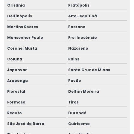
Orizânia
Pratápolis
Delfinópolis
Alto Jequitibá
Martins Soares
Pocrane
Monsenhor Paulo
Frei Inocêncio
Coronel Murta
Nazareno
Coluna
Pains
Japonvar
Santa Cruz de Minas
Araponga
Pavão
Florestal
Delfim Moreira
Formoso
Tiros
Reduto
Durandé
São José da Barra
Guiricema