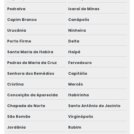
Pedralva
Icaraí de Minas
Capim Branco
Canápolis
Urucânia
Ninheira
Porto Firme
Delta
Santa Maria de Itabira
Itaipé
Pedras de Maria da Cruz
Fervedouro
Senhora dos Remédios
Capitólio
Cristina
Mercês
Conceição da Aparecida
Itabirinha
Chapada do Norte
Santo Antônio do Jacinto
São Romão
Virginópolis
Jordânia
Rubim