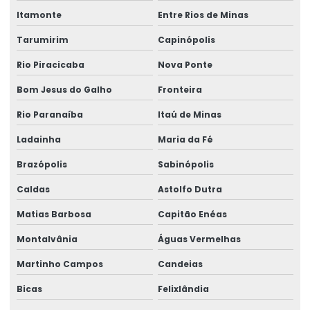
Itamonte
Entre Rios de Minas
Tarumirim
Capinópolis
Rio Piracicaba
Nova Ponte
Bom Jesus do Galho
Fronteira
Rio Paranaíba
Itaú de Minas
Ladainha
Maria da Fé
Brazópolis
Sabinópolis
Caldas
Astolfo Dutra
Matias Barbosa
Capitão Enéas
Montalvânia
Águas Vermelhas
Martinho Campos
Candeias
Bicas
Felixlândia