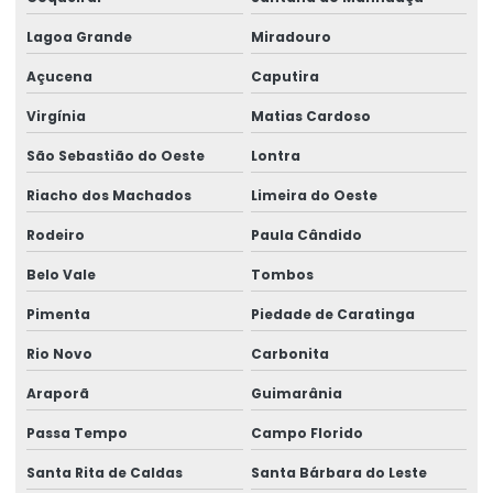
Lagoa Grande
Miradouro
Açucena
Caputira
Virgínia
Matias Cardoso
São Sebastião do Oeste
Lontra
Riacho dos Machados
Limeira do Oeste
Rodeiro
Paula Cândido
Belo Vale
Tombos
Pimenta
Piedade de Caratinga
Rio Novo
Carbonita
Araporã
Guimarânia
Passa Tempo
Campo Florido
Santa Rita de Caldas
Santa Bárbara do Leste