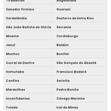
Tiradentes
Angelândia
Senador Firmino
Guarani
Verdelândia
Desterro de Entre Rios
São João Batista do Glória
Serrania
Moema
Cordisburgo
Jacuí
Baldim
Munhoz
Bonfim
Curral de Dentro
São Gonçalo do Abaeté
Inimutaba
Francisco Badaró
Confins
Sericita
Maravilhas
Pedra Bonita
Inconfidentes
Cônego Marinho
Toledo
Iraí de Minas