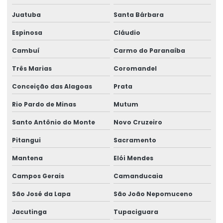
Juatuba
Santa Bárbara
Espinosa
Cláudio
Cambuí
Carmo do Paranaíba
Três Marias
Coromandel
Conceição das Alagoas
Prata
Rio Pardo de Minas
Mutum
Santo Antônio do Monte
Novo Cruzeiro
Pitangui
Sacramento
Mantena
Elói Mendes
Campos Gerais
Camanducaia
São José da Lapa
São João Nepomuceno
Jacutinga
Tupaciguara