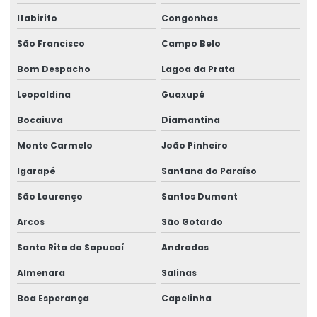
Itabirito
Congonhas
São Francisco
Campo Belo
Bom Despacho
Lagoa da Prata
Leopoldina
Guaxupé
Bocaiuva
Diamantina
Monte Carmelo
João Pinheiro
Igarapé
Santana do Paraíso
São Lourenço
Santos Dumont
Arcos
São Gotardo
Santa Rita do Sapucaí
Andradas
Almenara
Salinas
Boa Esperança
Capelinha