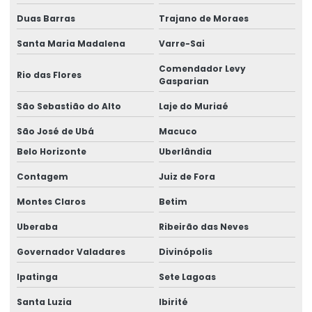
Duas Barras
Trajano de Moraes
Santa Maria Madalena
Varre-Sai
Comendador Levy
Rio das Flores
Gasparian
São Sebastião do Alto
Laje do Muriaé
São José de Ubá
Macuco
Belo Horizonte
Uberlândia
Contagem
Juiz de Fora
Montes Claros
Betim
Uberaba
Ribeirão das Neves
Governador Valadares
Divinópolis
Ipatinga
Sete Lagoas
Santa Luzia
Ibirité