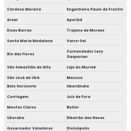
Cardoso Moreira
Engenheiro Paulo de Frontin
Areal
Aperibé
Duas Barras
Trajano de Moraes
Santa Maria Madalena
Varre-Sai
Comendador Levy
Rio das Flores
Gasparian
São Sebastião do Alto
Laje do Muriaé
São José de Ubá
Macuco
Belo Horizonte
Uberlândia
Contagem
Juiz de Fora
Montes Claros
Betim
Uberaba
Ribeirão das Neves
Governador Valadares
Divinópolis