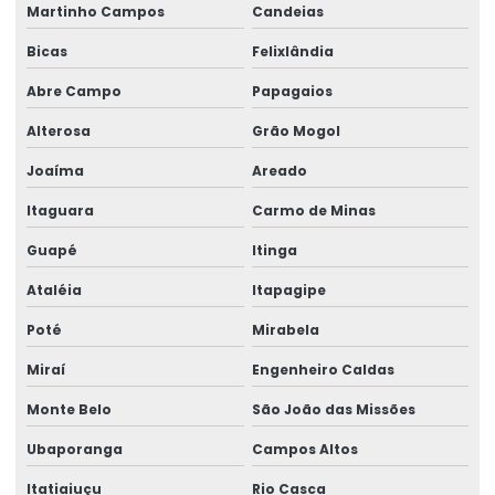
Martinho Campos
Candeias
Bicas
Felixlândia
Abre Campo
Papagaios
Alterosa
Grão Mogol
Joaíma
Areado
Itaguara
Carmo de Minas
Guapé
Itinga
Ataléia
Itapagipe
Poté
Mirabela
Miraí
Engenheiro Caldas
Monte Belo
São João das Missões
Ubaporanga
Campos Altos
Itatiaiuçu
Rio Casca