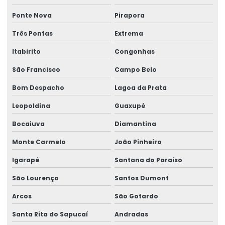
Ponte Nova
Pirapora
Três Pontas
Extrema
Itabirito
Congonhas
São Francisco
Campo Belo
Bom Despacho
Lagoa da Prata
Leopoldina
Guaxupé
Bocaiuva
Diamantina
Monte Carmelo
João Pinheiro
Igarapé
Santana do Paraíso
São Lourenço
Santos Dumont
Arcos
São Gotardo
Santa Rita do Sapucaí
Andradas