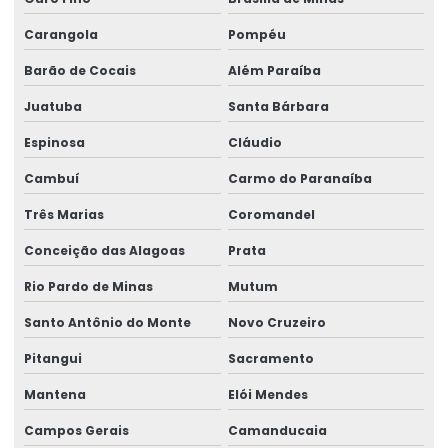
Carangola
Pompéu
Barão de Cocais
Além Paraíba
Juatuba
Santa Bárbara
Espinosa
Cláudio
Cambuí
Carmo do Paranaíba
Três Marias
Coromandel
Conceição das Alagoas
Prata
Rio Pardo de Minas
Mutum
Santo Antônio do Monte
Novo Cruzeiro
Pitangui
Sacramento
Mantena
Elói Mendes
Campos Gerais
Camanducaia