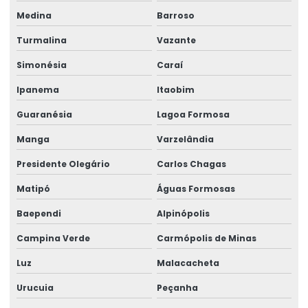
Medina
Barroso
Turmalina
Vazante
Simonésia
Caraí
Ipanema
Itaobim
Guaranésia
Lagoa Formosa
Manga
Varzelândia
Presidente Olegário
Carlos Chagas
Matipó
Águas Formosas
Baependi
Alpinópolis
Campina Verde
Carmópolis de Minas
Luz
Malacacheta
Urucuia
Peçanha