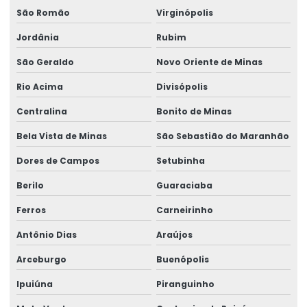
São Romão
Virginópolis
Jordânia
Rubim
São Geraldo
Novo Oriente de Minas
Rio Acima
Divisópolis
Centralina
Bonito de Minas
Bela Vista de Minas
São Sebastião do Maranhão
Dores de Campos
Setubinha
Berilo
Guaraciaba
Ferros
Carneirinho
Antônio Dias
Araújos
Arceburgo
Buenópolis
Ipuiúna
Piranguinho