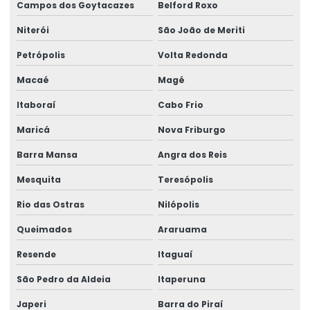
Campos dos Goytacazes
Belford Roxo
Etiquetas holográficas
Niterói
São João de Meriti
Etiquetas void personalizadas
Petrópolis
Volta Redonda
Lacre adesivo
Macaé
Magé
Lacre adesivo para alimentos personalizado
Itaboraí
Cabo Frio
Lacre adesivo casca de ovo
Maricá
Nova Friburgo
Barra Mansa
Angra dos Reis
Lacre adesivo destrutível
Mesquita
Teresópolis
Lacre adesivo personalizado
Rio das Ostras
Nilópolis
Lacre adesivo de segurança
Queimados
Araruama
Lacre adesivo de segurança personalizado
Resende
Itaguaí
Lacre casca de ovo
São Pedro da Aldeia
Itaperuna
Lacre casca de ovo personalizado
Japeri
Barra do Piraí