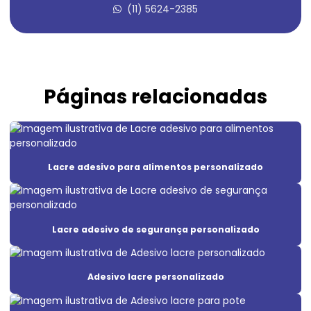
(11) 5624-2385
Adesivo lacre de segurança personalizado
Adesivo lacre void
Adesivo em policarbonato
Páginas relacionadas
Adesivo de segurança
Adesivo de segurança destrutível
Adesivo void
Lacre adesivo para alimentos personalizado
Adesivo void branco
Adesivo void prata
Lacre adesivo de segurança personalizado
Adesivos de segurança para máquinas
Etiqueta adesiva casca de ovo
Adesivo lacre personalizado
Etiqueta adesiva void