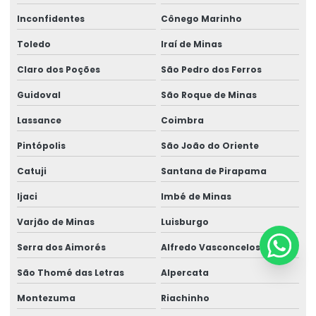
Inconfidentes
Cônego Marinho
Toledo
Iraí de Minas
Claro dos Poções
São Pedro dos Ferros
Guidoval
São Roque de Minas
Lassance
Coimbra
Pintópolis
São João do Oriente
Catuji
Santana de Pirapama
Ijaci
Imbé de Minas
Varjão de Minas
Luisburgo
Serra dos Aimorés
Alfredo Vasconcelos
São Thomé das Letras
Alpercata
Montezuma
Riachinho