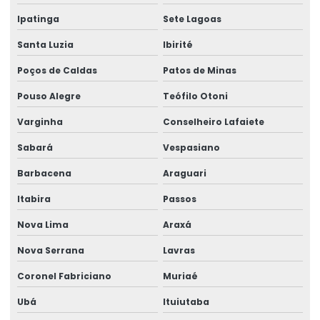
Ipatinga
Sete Lagoas
Santa Luzia
Ibirité
Poços de Caldas
Patos de Minas
Pouso Alegre
Teófilo Otoni
Varginha
Conselheiro Lafaiete
Sabará
Vespasiano
Barbacena
Araguari
Itabira
Passos
Nova Lima
Araxá
Nova Serrana
Lavras
Coronel Fabriciano
Muriaé
Ubá
Ituiutaba