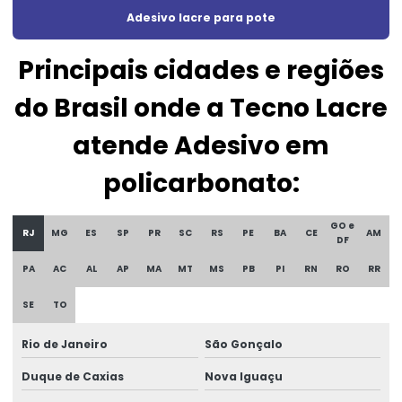
Etiqueta casca de ovo
Adesivo lacre para pote
Etiqueta casca de ovo personalizado
Principais cidades e regiões
Etiqueta lacre casca de ovo
do Brasil onde a Tecno Lacre
Etiqueta lacre de garantia
atende Adesivo em
Etiqueta lacre de segurança
policarbonato:
Etiqueta lacre void
Etiqueta patrimônio policarbonato
GO e
RJ
MG
ES
SP
PR
SC
RS
PE
BA
CE
AM
DF
Etiqueta de policarbonato
PA
AC
AL
AP
MA
MT
MS
PB
PI
RN
RO
RR
Etiqueta de segurança
SE
TO
Etiqueta de void
Rio de Janeiro
São Gonçalo
Etiqueta void prata
Duque de Caxias
Nova Iguaçu
Etiquetas adesivas holográficas