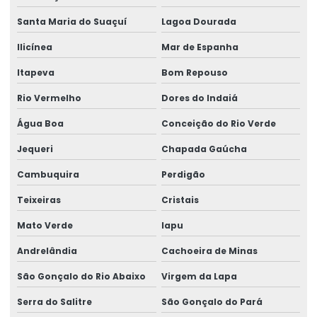
Santa Maria do Suaçuí
Lagoa Dourada
Ilicínea
Mar de Espanha
Itapeva
Bom Repouso
Rio Vermelho
Dores do Indaiá
Água Boa
Conceição do Rio Verde
Jequeri
Chapada Gaúcha
Cambuquira
Perdigão
Teixeiras
Cristais
Mato Verde
Iapu
Andrelândia
Cachoeira de Minas
São Gonçalo do Rio Abaixo
Virgem da Lapa
Serra do Salitre
São Gonçalo do Pará