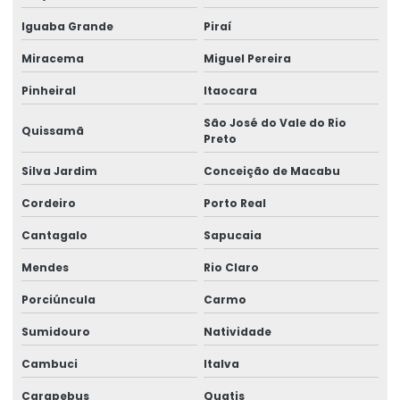
Iguaba Grande
Piraí
Selo casca de ovo
Miracema
Miguel Pereira
Selo de garantia casca de ovo
Pinheiral
Itaocara
Selo de garantia destrutível
São José do Vale do Rio
Quissamã
Selo de garantia personalizado
Preto
Selo holográfico autenticidade
Silva Jardim
Conceição de Macabu
Selo holográfico void
Cordeiro
Porto Real
Cantagalo
Sapucaia
Selo void garantia
Mendes
Rio Claro
Selos holográficos personalizados
Porciúncula
Carmo
Selos holográficos de segurança
Sumidouro
Natividade
Vinil adesivo destrutível
Cambuci
Italva
Vinil destrutível
Carapebus
Quatis