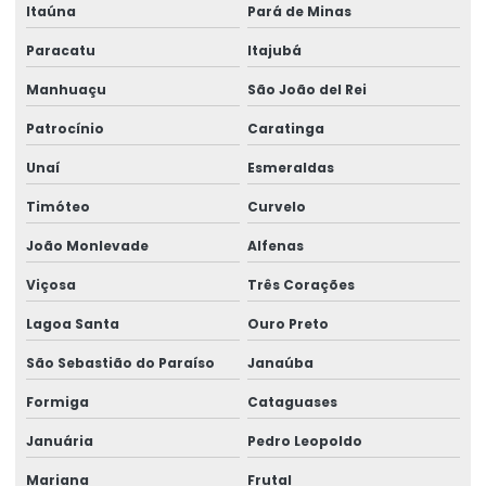
Itaúna
Pará de Minas
Paracatu
Itajubá
Manhuaçu
São João del Rei
Patrocínio
Caratinga
Unaí
Esmeraldas
Timóteo
Curvelo
João Monlevade
Alfenas
Viçosa
Três Corações
Lagoa Santa
Ouro Preto
São Sebastião do Paraíso
Janaúba
Formiga
Cataguases
Januária
Pedro Leopoldo
Mariana
Frutal