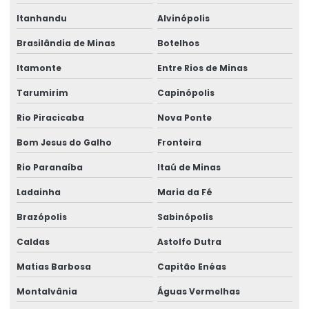
Itanhandu
Alvinópolis
Brasilândia de Minas
Botelhos
Itamonte
Entre Rios de Minas
Tarumirim
Capinópolis
Rio Piracicaba
Nova Ponte
Bom Jesus do Galho
Fronteira
Rio Paranaíba
Itaú de Minas
Ladainha
Maria da Fé
Brazópolis
Sabinópolis
Caldas
Astolfo Dutra
Matias Barbosa
Capitão Enéas
Montalvânia
Águas Vermelhas