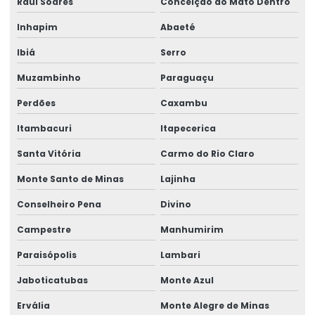
Raul Soares
Conceição do Mato Dentro
Inhapim
Abaeté
Ibiá
Serro
Muzambinho
Paraguaçu
Perdões
Caxambu
Itambacuri
Itapecerica
Santa Vitória
Carmo do Rio Claro
Monte Santo de Minas
Lajinha
Conselheiro Pena
Divino
Campestre
Manhumirim
Paraisópolis
Lambari
Jaboticatubas
Monte Azul
Ervália
Monte Alegre de Minas