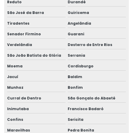
Reduto
Durandé
São José da Barra
Guiricema
Tiradentes
Angelândia
Senador Firmino
Guarani
Verdelândia
Desterro de Entre Rios
São João Batista do Glória
Serrania
Moema
Cordisburgo
Jacuí
Baldim
Munhoz
Bonfim
Curral de Dentro
São Gonçalo do Abaeté
Inimutaba
Francisco Badaró
Confins
Sericita
Maravilhas
Pedra Bonita