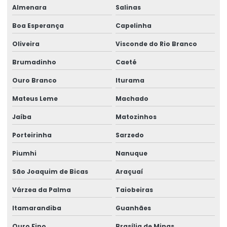
Almenara
Salinas
Boa Esperança
Capelinha
Oliveira
Visconde do Rio Branco
Brumadinho
Caeté
Ouro Branco
Iturama
Mateus Leme
Machado
Jaíba
Matozinhos
Porteirinha
Sarzedo
Piumhi
Nanuque
São Joaquim de Bicas
Araçuaí
Várzea da Palma
Taiobeiras
Itamarandiba
Guanhães
Ouro Fino
Brasília de Minas