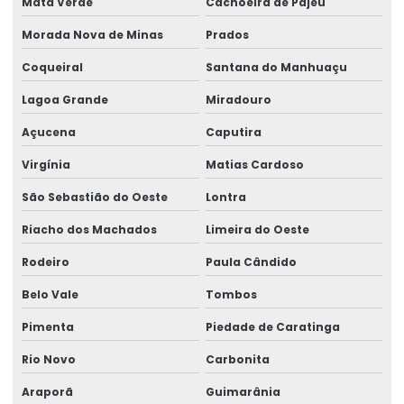
Mata Verde
Cachoeira de Pajeú
Morada Nova de Minas
Prados
Coqueiral
Santana do Manhuaçu
Lagoa Grande
Miradouro
Açucena
Caputira
Virgínia
Matias Cardoso
São Sebastião do Oeste
Lontra
Riacho dos Machados
Limeira do Oeste
Rodeiro
Paula Cândido
Belo Vale
Tombos
Pimenta
Piedade de Caratinga
Rio Novo
Carbonita
Araporã
Guimarânia