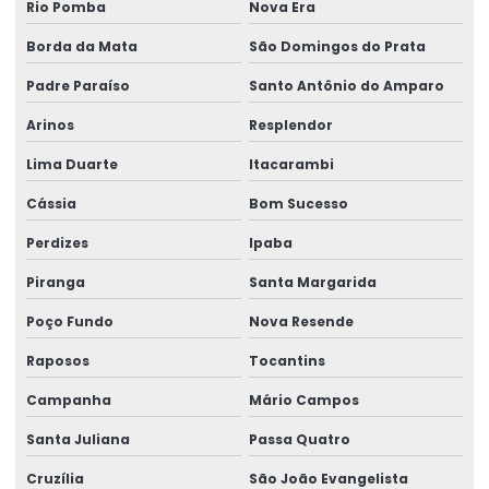
Rio Pomba
Nova Era
Borda da Mata
São Domingos do Prata
Padre Paraíso
Santo Antônio do Amparo
Arinos
Resplendor
Lima Duarte
Itacarambi
Cássia
Bom Sucesso
Perdizes
Ipaba
Piranga
Santa Margarida
Poço Fundo
Nova Resende
Raposos
Tocantins
Campanha
Mário Campos
Santa Juliana
Passa Quatro
Cruzília
São João Evangelista