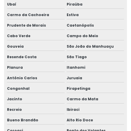
Ubaí
Piraúba
Carmo da Cachoeira
Estiva
Prudente de Morais
Caetanópolis
Cabo Verde
Campo do Meio
Gouveia
São João do Manhuaçu
Resende Costa
São Tiago
Planura
Itanhomi
Antônio Carlos
Juruaia
Congonhal
Pirapetinga
Jacinto
Carmo da Mata
Recreio
Ibiraci
Bueno Brandão
Alto Rio Doce
Coroaci
Ponto dos Volantes