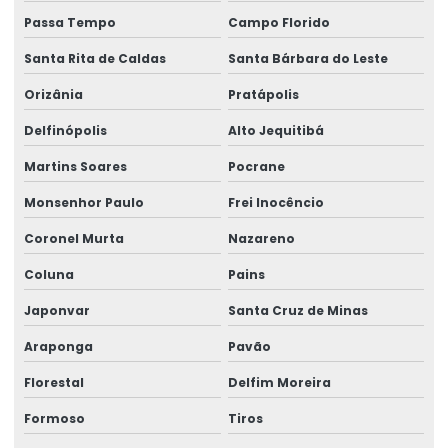
Passa Tempo
Campo Florido
Santa Rita de Caldas
Santa Bárbara do Leste
Orizânia
Pratápolis
Delfinópolis
Alto Jequitibá
Martins Soares
Pocrane
Monsenhor Paulo
Frei Inocêncio
Coronel Murta
Nazareno
Coluna
Pains
Japonvar
Santa Cruz de Minas
Araponga
Pavão
Florestal
Delfim Moreira
Formoso
Tiros