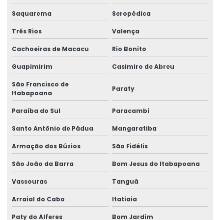
Lacre de garantia
Saquarema
Seropédica
Lacre de garantia casca de ovo
Três Rios
Valença
Lacre de garantia personalizado
Cachoeiras de Macacu
Rio Bonito
Lacre de garantia void
Guapimirim
Casimiro de Abreu
Lacre de papel
São Francisco de
Paraty
Itabapoana
Lacre de segurança adesivo
Paraíba do Sul
Paracambi
Lacre de segurança casca de ovo
Santo Antônio de Pádua
Mangaratiba
Lacre de segurança void
Armação dos Búzios
São Fidélis
Lacre void
São João da Barra
Bom Jesus do Itabapoana
Lacre void holográfico
Vassouras
Tanguá
Lacre void personalizado
Arraial do Cabo
Itatiaia
Lacres void
Paty do Alferes
Bom Jardim