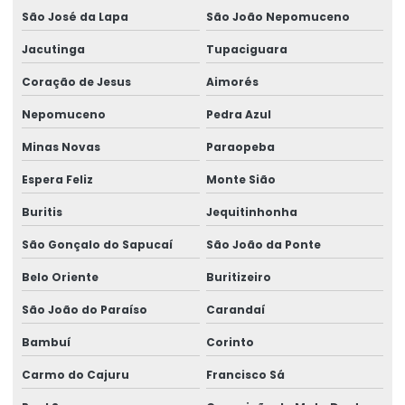
São José da Lapa
São João Nepomuceno
Jacutinga
Tupaciguara
Coração de Jesus
Aimorés
Nepomuceno
Pedra Azul
Minas Novas
Paraopeba
Espera Feliz
Monte Sião
Buritis
Jequitinhonha
São Gonçalo do Sapucaí
São João da Ponte
Belo Oriente
Buritizeiro
São João do Paraíso
Carandaí
Bambuí
Corinto
Carmo do Cajuru
Francisco Sá