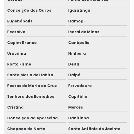
Conceição dos Ouros
Igaratinga
Eugenópolis
Itamogi
Pedralva
Icaraí de Minas
Capim Branco
Canápolis
Urucânia
Ninheira
Porto Firme
Delta
Santa Maria de Itabira
Itaipé
Pedras de Maria da Cruz
Fervedouro
Senhora dos Remédios
Capitólio
Cristina
Mercês
Conceição da Aparecida
Itabirinha
Chapada do Norte
Santo Antônio do Jacinto