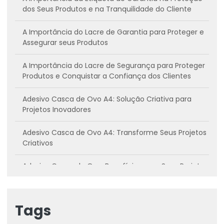
dos Seus Produtos e na Tranquilidade do Cliente
A Importância do Lacre de Garantia para Proteger e
Assegurar seus Produtos
A Importância do Lacre de Segurança para Proteger
Produtos e Conquistar a Confiança dos Clientes
Adesivo Casca de Ovo A4: Solução Criativa para
Projetos Inovadores
Adesivo Casca de Ovo A4: Transforme Seus Projetos
Criativos
Adesivo Casca de Ovo: Benefícios para Seus Projetos
Criativos
Adesivo casca de ovo: Conheça os benefícios e
Tags
como utilizar