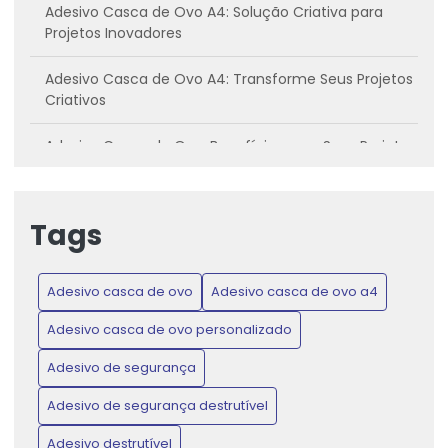
Adesivo Casca de Ovo A4: Solução Criativa para
Projetos Inovadores
Adesivo Casca de Ovo A4: Transforme Seus Projetos
Criativos
Adesivo Casca de Ovo: Benefícios para Seus Projetos
Criativos
Adesivo casca de ovo: Conheça os benefícios e
Tags
como utilizar
Adesivo Casca de Ovo: Inovação para Projetos
Adesivo casca de ovo
Adesivo casca de ovo a4
Criativos e Práticos
Adesivo casca de ovo personalizado
Adesivo Casca de Ovo: Proteja Produtos e Ganhe
Confiança do Consumidor
Adesivo de segurança
Adesivo de segurança destrutível
Adesivo Casca de Ovo: Transforme Seus Projetos de
Artesanato e Decoração
Adesivo destrutível