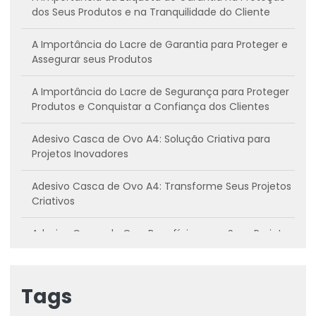
dos Seus Produtos e na Tranquilidade do Cliente
A Importância do Lacre de Garantia para Proteger e
Assegurar seus Produtos
A Importância do Lacre de Segurança para Proteger
Produtos e Conquistar a Confiança dos Clientes
Adesivo Casca de Ovo A4: Solução Criativa para
Projetos Inovadores
Adesivo Casca de Ovo A4: Transforme Seus Projetos
Criativos
Adesivo Casca de Ovo: Benefícios para Seus Projetos
Criativos
Adesivo casca de ovo: Conheça os benefícios e
Tags
como utilizar