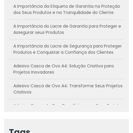
A Importância da Etiqueta de Garantia na Proteção
dos Seus Produtos e na Tranquilidade do Cliente
A Importância do Lacre de Garantia para Proteger e
Assegurar seus Produtos
A Importância do Lacre de Segurança para Proteger
Produtos e Conquistar a Confiança dos Clientes
Adesivo Casca de Ovo A4: Solução Criativa para
Projetos Inovadores
Adesivo Casca de Ovo A4: Transforme Seus Projetos
Criativos
Adesivo Casca de Ovo: Benefícios para Seus Projetos
Criativos
Adesivo casca de ovo: Conheça os benefícios e
Tags
como utilizar