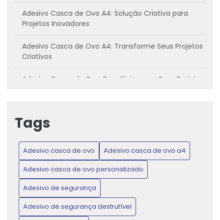
Adesivo Casca de Ovo A4: Solução Criativa para
Projetos Inovadores
Adesivo Casca de Ovo A4: Transforme Seus Projetos
Criativos
Adesivo Casca de Ovo: Benefícios para Seus Projetos
Criativos
Adesivo casca de ovo: Conheça os benefícios e
Tags
como utilizar
Adesivo Casca de Ovo: Inovação para Projetos
Adesivo casca de ovo
Adesivo casca de ovo a4
Criativos e Práticos
Adesivo casca de ovo personalizado
Adesivo Casca de Ovo: Proteja Produtos e Ganhe
Confiança do Consumidor
Adesivo de segurança
Adesivo de segurança destrutível
Adesivo Casca de Ovo: Transforme Seus Projetos de