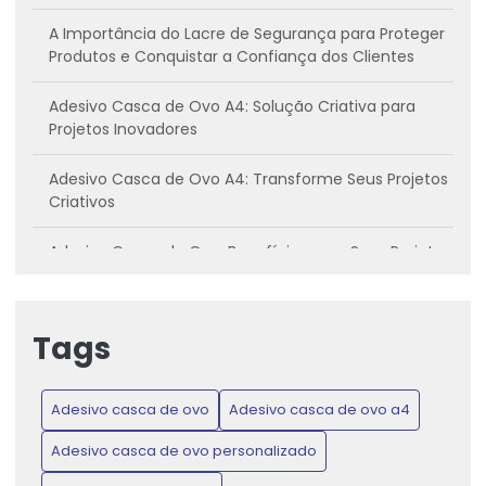
A Importância do Lacre de Segurança para Proteger
Produtos e Conquistar a Confiança dos Clientes
Adesivo Casca de Ovo A4: Solução Criativa para
Projetos Inovadores
Adesivo Casca de Ovo A4: Transforme Seus Projetos
Criativos
Adesivo Casca de Ovo: Benefícios para Seus Projetos
Criativos
Adesivo casca de ovo: Conheça os benefícios e
Tags
como utilizar
Adesivo Casca de Ovo: Inovação para Projetos
Adesivo casca de ovo
Adesivo casca de ovo a4
Criativos e Práticos
Adesivo casca de ovo personalizado
Adesivo Casca de Ovo: Proteja Produtos e Ganhe