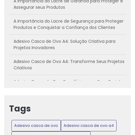
A Importância do Lacre de Garantia para Proteger e
Assegurar seus Produtos
A Importância do Lacre de Segurança para Proteger
Produtos e Conquistar a Confiança dos Clientes
Adesivo Casca de Ovo A4: Solução Criativa para
Projetos Inovadores
Adesivo Casca de Ovo A4: Transforme Seus Projetos
Criativos
Adesivo Casca de Ovo: Benefícios para Seus Projetos
Criativos
Adesivo casca de ovo: Conheça os benefícios e
Tags
como utilizar
Adesivo Casca de Ovo: Inovação para Projetos
Adesivo casca de ovo
Adesivo casca de ovo a4
Criativos e Práticos