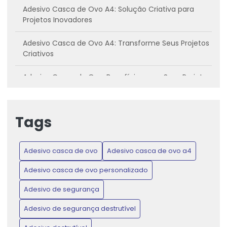
Adesivo Casca de Ovo A4: Solução Criativa para
Projetos Inovadores
Adesivo Casca de Ovo A4: Transforme Seus Projetos
Criativos
Adesivo Casca de Ovo: Benefícios para Seus Projetos
Criativos
Adesivo casca de ovo: Conheça os benefícios e
Tags
como utilizar
Adesivo Casca de Ovo: Inovação para Projetos
Adesivo casca de ovo
Adesivo casca de ovo a4
Criativos e Práticos
Adesivo casca de ovo personalizado
Adesivo Casca de Ovo: Proteja Produtos e Ganhe
Confiança do Consumidor
Adesivo de segurança
Adesivo de segurança destrutível
Adesivo Casca de Ovo: Transforme Seus Projetos de
Artesanato e Decoração