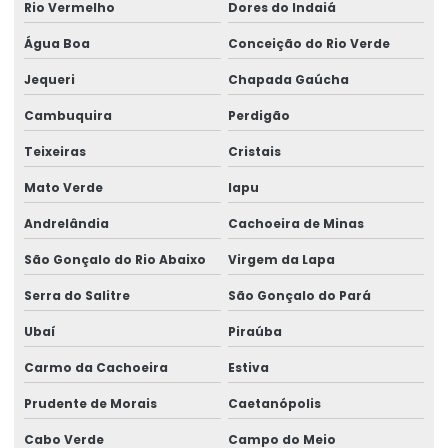
Rio Vermelho
Dores do Indaiá
Água Boa
Conceição do Rio Verde
Jequeri
Chapada Gaúcha
Cambuquira
Perdigão
Teixeiras
Cristais
Mato Verde
Iapu
Andrelândia
Cachoeira de Minas
São Gonçalo do Rio Abaixo
Virgem da Lapa
Serra do Salitre
São Gonçalo do Pará
Ubaí
Piraúba
Carmo da Cachoeira
Estiva
Prudente de Morais
Caetanópolis
Cabo Verde
Campo do Meio