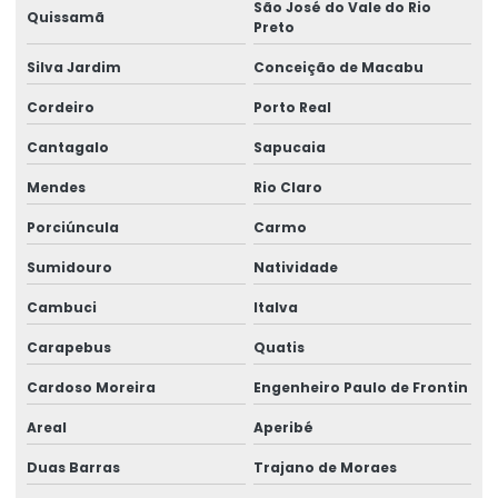
Selo de garantia destrutível
São José do Vale do Rio
Quissamã
Preto
Selo de garantia personalizado
Silva Jardim
Conceição de Macabu
Selo holográfico autenticidade
Cordeiro
Porto Real
Selo holográfico void
Cantagalo
Sapucaia
Selo void garantia
Mendes
Rio Claro
Selos holográficos personalizados
Porciúncula
Carmo
Selos holográficos de segurança
Sumidouro
Natividade
Vinil adesivo destrutível
Cambuci
Italva
Vinil destrutível
Carapebus
Quatis
Cardoso Moreira
Engenheiro Paulo de Frontin
Areal
Aperibé
Duas Barras
Trajano de Moraes