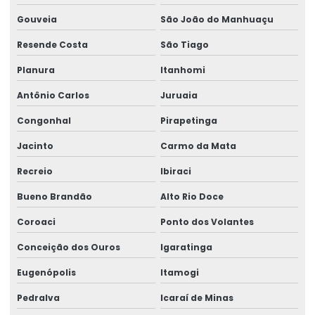
Gouveia
São João do Manhuaçu
Resende Costa
São Tiago
Planura
Itanhomi
Antônio Carlos
Juruaia
Congonhal
Pirapetinga
Jacinto
Carmo da Mata
Recreio
Ibiraci
Bueno Brandão
Alto Rio Doce
Coroaci
Ponto dos Volantes
Conceição dos Ouros
Igaratinga
Eugenópolis
Itamogi
Pedralva
Icaraí de Minas