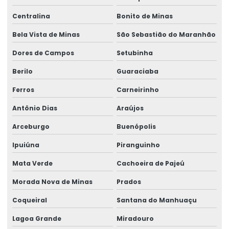
Centralina
Bonito de Minas
Bela Vista de Minas
São Sebastião do Maranhão
Dores de Campos
Setubinha
Berilo
Guaraciaba
Ferros
Carneirinho
Antônio Dias
Araújos
Arceburgo
Buenópolis
Ipuiúna
Piranguinho
Mata Verde
Cachoeira de Pajeú
Morada Nova de Minas
Prados
Coqueiral
Santana do Manhuaçu
Lagoa Grande
Miradouro