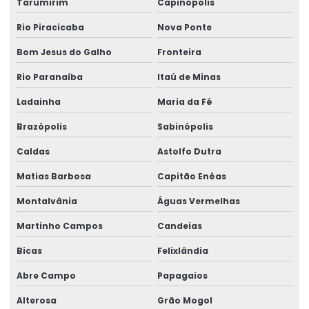
Tarumirim
Capinópolis
Rio Piracicaba
Nova Ponte
Bom Jesus do Galho
Fronteira
Rio Paranaíba
Itaú de Minas
Ladainha
Maria da Fé
Brazópolis
Sabinópolis
Caldas
Astolfo Dutra
Matias Barbosa
Capitão Enéas
Montalvânia
Águas Vermelhas
Martinho Campos
Candeias
Bicas
Felixlândia
Abre Campo
Papagaios
Alterosa
Grão Mogol