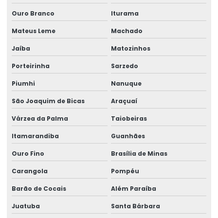
Ouro Branco
Iturama
Mateus Leme
Machado
Jaíba
Matozinhos
Porteirinha
Sarzedo
Piumhi
Nanuque
São Joaquim de Bicas
Araçuaí
Várzea da Palma
Taiobeiras
Itamarandiba
Guanhães
Ouro Fino
Brasília de Minas
Carangola
Pompéu
Barão de Cocais
Além Paraíba
Juatuba
Santa Bárbara