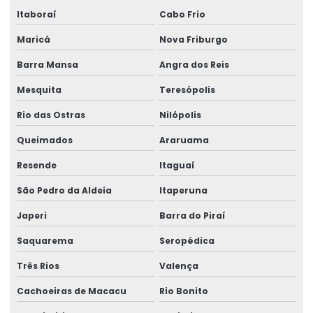
Itaboraí
Cabo Frio
Lacre adesivo para alimentos personalizado
Maricá
Nova Friburgo
Lacre adesivo casca de ovo
Barra Mansa
Angra dos Reis
Lacre adesivo destrutível
Mesquita
Teresópolis
Lacre adesivo personalizado
Rio das Ostras
Nilópolis
Lacre adesivo de segurança
Queimados
Araruama
Lacre adesivo de segurança personalizado
Resende
Itaguaí
Lacre casca de ovo
São Pedro da Aldeia
Itaperuna
Japeri
Barra do Piraí
Lacre casca de ovo personalizado
Saquarema
Seropédica
Lacre de garantia
Três Rios
Valença
Lacre de garantia casca de ovo
Cachoeiras de Macacu
Rio Bonito
Lacre de garantia personalizado