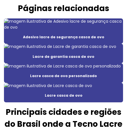
Páginas relacionadas
Adesivo de segurança
Adesivo de segurança destrutível
Adesivo void
Adesivo lacre de segurança casca de ovo
Adesivo void branco
Adesivo void prata
Lacre de garantia casca de ovo
Adesivos de segurança para máquinas
Lacre casca de ovo personalizado
Etiqueta adesiva casca de ovo
Etiqueta adesiva void
Lacre casca de ovo
Etiqueta casca de ovo
Principais cidades e regiões
Etiqueta casca de ovo personalizado
do Brasil onde a Tecno Lacre
Etiqueta lacre casca de ovo