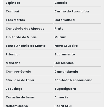
Espinosa
Cláudio
Cambuí
Carmo do Paranaíba
Três Marias
Coromandel
Conceição das Alagoas
Prata
Rio Pardo de Minas
Mutum
Santo Antônio do Monte
Novo Cruzeiro
Pitangui
Sacramento
Mantena
Elói Mendes
Campos Gerais
Camanducaia
São José da Lapa
São João Nepomuceno
Jacutinga
Tupaciguara
Coração de Jesus
Aimorés
Nepomuceno
Pedra Azul