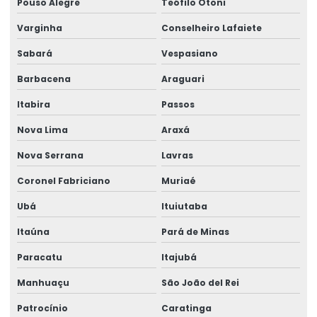
Pouso Alegre
Teófilo Otoni
Varginha
Conselheiro Lafaiete
Sabará
Vespasiano
Barbacena
Araguari
Itabira
Passos
Nova Lima
Araxá
Nova Serrana
Lavras
Coronel Fabriciano
Muriaé
Ubá
Ituiutaba
Itaúna
Pará de Minas
Paracatu
Itajubá
Manhuaçu
São João del Rei
Patrocínio
Caratinga