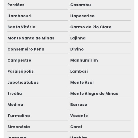
Perdões
Caxambu
Itambacuri
Itapecerica
Santa Vitória
Carmo do Rio Claro
Monte Santo de Minas
Lajinha
Conselheiro Pena
Divino
Campestre
Manhumirim
Paraisópolis
Lambari
Jaboticatubas
Monte Azul
Ervália
Monte Alegre de Minas
Medina
Barroso
Turmalina
Vazante
Simonésia
Caraí
Ipanema
Itaobim