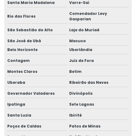
Santa Maria Madalena
Varre-Sai
Comendador Levy
Rio das Flores
Gasparian
São Sebastião do Alto
Laje do Muriaé
São José de Ubá
Macuco
Belo Horizonte
Uberlândia
Contagem
Juiz de Fora
Montes Claros
Betim
Uberaba
Ribeirão das Neves
Governador Valadares
Divinópolis
Ipatinga
Sete Lagoas
Santa Luzia
Ibirité
Poços de Caldas
Patos de Minas