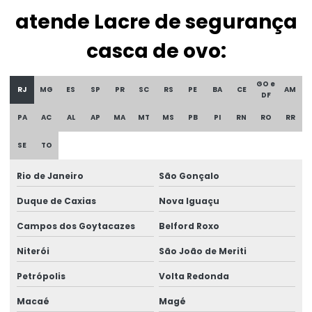
Etiqueta lacre de garantia
atende Lacre de segurança
Etiqueta lacre de segurança
casca de ovo:
Etiqueta lacre void
GO e
RJ
MG
ES
SP
PR
SC
RS
PE
BA
CE
AM
Etiqueta patrimônio policarbonato
DF
PA
AC
AL
AP
MA
MT
MS
PB
PI
RN
RO
RR
Etiqueta de policarbonato
SE
TO
Etiqueta de segurança
Etiqueta de void
Rio de Janeiro
São Gonçalo
Duque de Caxias
Nova Iguaçu
Etiqueta void prata
Campos dos Goytacazes
Belford Roxo
Etiquetas adesivas holográficas
Niterói
São João de Meriti
Etiquetas holográficas
Petrópolis
Volta Redonda
Etiquetas void personalizadas
Macaé
Magé
Lacre adesivo