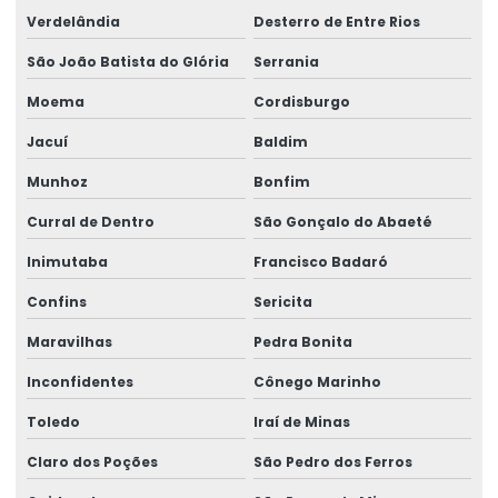
Verdelândia
Desterro de Entre Rios
São João Batista do Glória
Serrania
Moema
Cordisburgo
Jacuí
Baldim
Munhoz
Bonfim
Curral de Dentro
São Gonçalo do Abaeté
Inimutaba
Francisco Badaró
Confins
Sericita
Maravilhas
Pedra Bonita
Inconfidentes
Cônego Marinho
Toledo
Iraí de Minas
Claro dos Poções
São Pedro dos Ferros