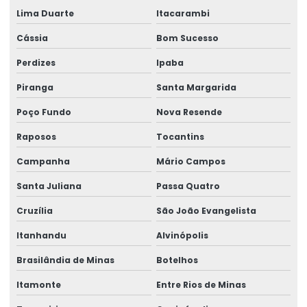
Lima Duarte
Itacarambi
Cássia
Bom Sucesso
Perdizes
Ipaba
Piranga
Santa Margarida
Poço Fundo
Nova Resende
Raposos
Tocantins
Campanha
Mário Campos
Santa Juliana
Passa Quatro
Cruzília
São João Evangelista
Itanhandu
Alvinópolis
Brasilândia de Minas
Botelhos
Itamonte
Entre Rios de Minas