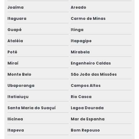
Joaíma
Areado
Itaguara
Carmo de Minas
Guapé
Itinga
Ataléia
Itapagipe
Poté
Mirabela
Miraí
Engenheiro Caldas
Monte Belo
São João das Missões
Ubaporanga
Campos Altos
Itatiaiuçu
Rio Casca
Santa Maria do Suaçuí
Lagoa Dourada
Ilicínea
Mar de Espanha
Itapeva
Bom Repouso