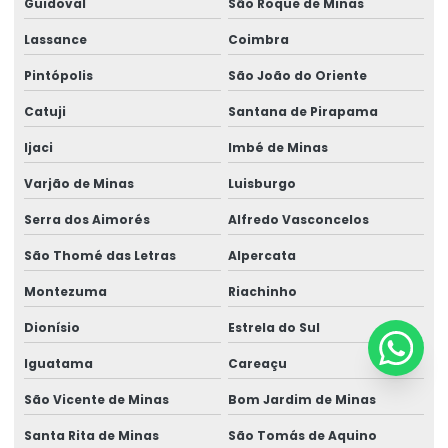
Guidoval
São Roque de Minas
Lassance
Coimbra
Pintópolis
São João do Oriente
Catuji
Santana de Pirapama
Ijaci
Imbé de Minas
Varjão de Minas
Luisburgo
Serra dos Aimorés
Alfredo Vasconcelos
São Thomé das Letras
Alpercata
Montezuma
Riachinho
Dionísio
Estrela do Sul
Iguatama
Careaçu
São Vicente de Minas
Bom Jardim de Minas
Santa Rita de Minas
São Tomás de Aquino