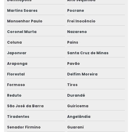
Martins Soares
Pocrane
Monsenhor Paulo
Frei Inocêncio
Coronel Murta
Nazareno
Coluna
Pains
Japonvar
Santa Cruz de Minas
Araponga
Pavão
Florestal
Delfim Moreira
Formoso
Tiros
Reduto
Durandé
São José da Barra
Guiricema
Tiradentes
Angelândia
Senador Firmino
Guarani