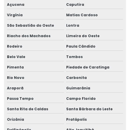
Açucena
Caputira
Virgínia
Matias Cardoso
São Sebastião do Oeste
Lontra
Riacho dos Machados
Limeira do Oeste
Rodeiro
Paula Cândido
Belo Vale
Tombos
Pimenta
Piedade de Caratinga
Rio Novo
Carbonita
Araporã
Guimarânia
Passa Tempo
Campo Florido
Santa Rita de Caldas
Santa Bárbara do Leste
Orizânia
Pratápolis
Delfinópolis
Alto Jequitibá