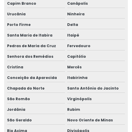
Capim Branco
Canápolis
Urucânia
Ninheira
Porto Firme
Delta
Santa Maria de Itabira
Itaipé
Pedras de Maria da Cruz
Fervedouro
Senhora dos Remédios
Capitólio
Cristina
Mercês
Conceição da Aparecida
Itabirinha
Chapada do Norte
Santo Antônio do Jacinto
São Romão
Virginópolis
Jordânia
Rubim
São Geraldo
Novo Oriente de Minas
Rio Acima
Divisópolis