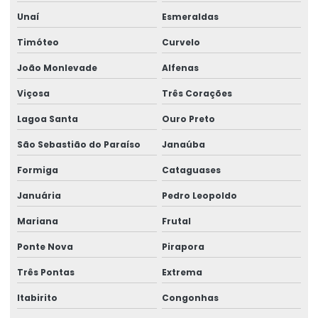
Unaí
Esmeraldas
Timóteo
Curvelo
João Monlevade
Alfenas
Viçosa
Três Corações
Lagoa Santa
Ouro Preto
São Sebastião do Paraíso
Janaúba
Formiga
Cataguases
Januária
Pedro Leopoldo
Mariana
Frutal
Ponte Nova
Pirapora
Três Pontas
Extrema
Itabirito
Congonhas