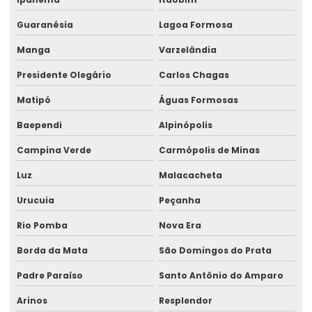
Guaranésia
Lagoa Formosa
Manga
Varzelândia
Presidente Olegário
Carlos Chagas
Matipó
Águas Formosas
Baependi
Alpinópolis
Campina Verde
Carmópolis de Minas
Luz
Malacacheta
Urucuia
Peçanha
Rio Pomba
Nova Era
Borda da Mata
São Domingos do Prata
Padre Paraíso
Santo Antônio do Amparo
Arinos
Resplendor