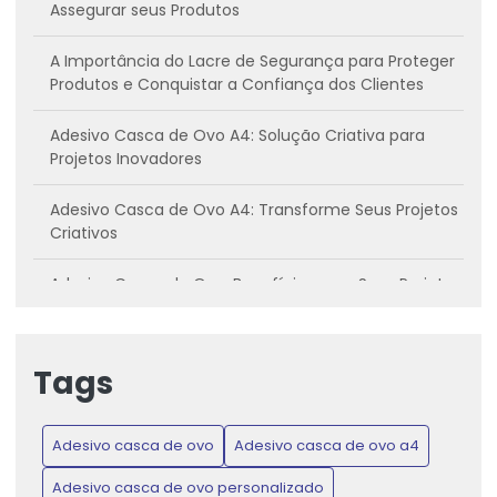
Assegurar seus Produtos
A Importância do Lacre de Segurança para Proteger
Produtos e Conquistar a Confiança dos Clientes
Adesivo Casca de Ovo A4: Solução Criativa para
Projetos Inovadores
Adesivo Casca de Ovo A4: Transforme Seus Projetos
Criativos
Adesivo Casca de Ovo: Benefícios para Seus Projetos
Criativos
Adesivo casca de ovo: Conheça os benefícios e
Tags
como utilizar
Adesivo Casca de Ovo: Inovação para Projetos
Adesivo casca de ovo
Adesivo casca de ovo a4
Criativos e Práticos
Adesivo casca de ovo personalizado