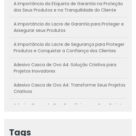
A Importância da Etiqueta de Garantia na Proteção
dos Seus Produtos e na Tranquilidade do Cliente
A Importância do Lacre de Garantia para Proteger e
Assegurar seus Produtos
A Importância do Lacre de Segurança para Proteger
Produtos e Conquistar a Confiança dos Clientes
Adesivo Casca de Ovo A4: Solução Criativa para
Projetos Inovadores
Adesivo Casca de Ovo A4: Transforme Seus Projetos
Criativos
Adesivo Casca de Ovo: Benefícios para Seus Projetos
Criativos
Adesivo casca de ovo: Conheça os benefícios e
Tags
como utilizar