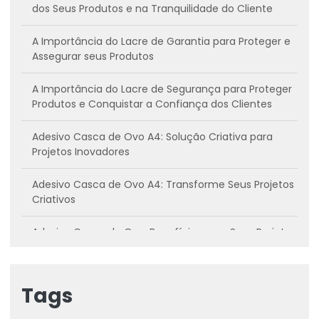
dos Seus Produtos e na Tranquilidade do Cliente
A Importância do Lacre de Garantia para Proteger e
Assegurar seus Produtos
A Importância do Lacre de Segurança para Proteger
Produtos e Conquistar a Confiança dos Clientes
Adesivo Casca de Ovo A4: Solução Criativa para
Projetos Inovadores
Adesivo Casca de Ovo A4: Transforme Seus Projetos
Criativos
Adesivo Casca de Ovo: Benefícios para Seus Projetos
Criativos
Adesivo casca de ovo: Conheça os benefícios e
Tags
como utilizar