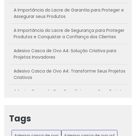
A Importância do Lacre de Garantia para Proteger e
Assegurar seus Produtos
A Importância do Lacre de Segurança para Proteger
Produtos e Conquistar a Confiança dos Clientes
Adesivo Casca de Ovo A4: Solução Criativa para
Projetos Inovadores
Adesivo Casca de Ovo A4: Transforme Seus Projetos
Criativos
Adesivo Casca de Ovo: Benefícios para Seus Projetos
Criativos
Adesivo casca de ovo: Conheça os benefícios e
Tags
como utilizar
Adesivo Casca de Ovo: Inovação para Projetos
Adesivo casca de ovo
Adesivo casca de ovo a4