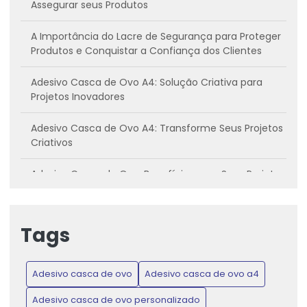
Assegurar seus Produtos
A Importância do Lacre de Segurança para Proteger
Produtos e Conquistar a Confiança dos Clientes
Adesivo Casca de Ovo A4: Solução Criativa para
Projetos Inovadores
Adesivo Casca de Ovo A4: Transforme Seus Projetos
Criativos
Adesivo Casca de Ovo: Benefícios para Seus Projetos
Criativos
Adesivo casca de ovo: Conheça os benefícios e
Tags
como utilizar
Adesivo Casca de Ovo: Inovação para Projetos
Adesivo casca de ovo
Adesivo casca de ovo a4
Criativos e Práticos
Adesivo casca de ovo personalizado