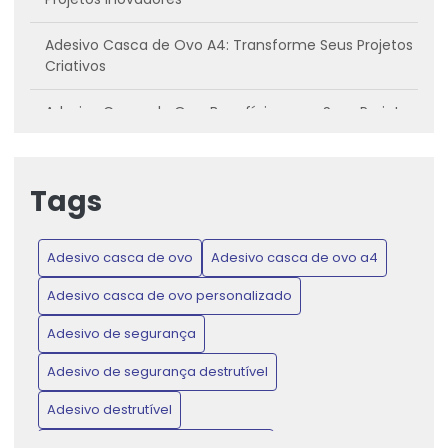
Adesivo Casca de Ovo A4: Transforme Seus Projetos
Criativos
Adesivo Casca de Ovo: Benefícios para Seus Projetos
Criativos
Adesivo casca de ovo: Conheça os benefícios e
Tags
como utilizar
Adesivo Casca de Ovo: Inovação para Projetos
Adesivo casca de ovo
Adesivo casca de ovo a4
Criativos e Práticos
Adesivo casca de ovo personalizado
Adesivo Casca de Ovo: Proteja Produtos e Ganhe
Confiança do Consumidor
Adesivo de segurança
Adesivo de segurança destrutível
Adesivo Casca de Ovo: Transforme Seus Projetos de
Artesanato e Decoração
Adesivo destrutível
Adesivo de Lacre de Garantia: Proteção e Confiança
Adesivo destrutível casca de ovo