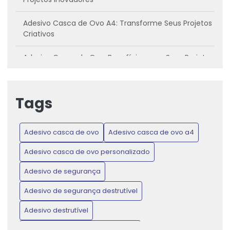
Adesivo Casca de Ovo A4: Transforme Seus Projetos
Criativos
Adesivo Casca de Ovo: Benefícios para Seus Projetos
Criativos
Adesivo casca de ovo: Conheça os benefícios e
Tags
como utilizar
Adesivo Casca de Ovo: Inovação para Projetos
Adesivo casca de ovo
Adesivo casca de ovo a4
Criativos e Práticos
Adesivo casca de ovo personalizado
Adesivo Casca de Ovo: Proteja Produtos e Ganhe
Confiança do Consumidor
Adesivo de segurança
Adesivo de segurança destrutível
Adesivo Casca de Ovo: Transforme Seus Projetos de
Artesanato e Decoração
Adesivo destrutível
Adesivo de Lacre de Garantia: Proteção e Confiança
Adesivo destrutível casca de ovo