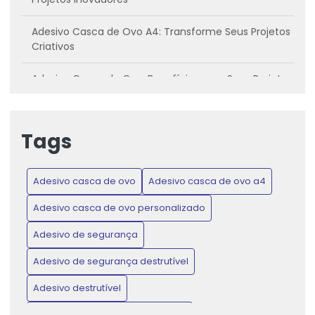
Adesivo Casca de Ovo A4: Transforme Seus Projetos
Criativos
Adesivo Casca de Ovo: Benefícios para Seus Projetos
Criativos
Adesivo casca de ovo: Conheça os benefícios e
Tags
como utilizar
Adesivo Casca de Ovo: Inovação para Projetos
Adesivo casca de ovo
Adesivo casca de ovo a4
Criativos e Práticos
Adesivo casca de ovo personalizado
Adesivo Casca de Ovo: Proteja Produtos e Ganhe
Confiança do Consumidor
Adesivo de segurança
Adesivo de segurança destrutível
Adesivo Casca de Ovo: Transforme Seus Projetos de
Artesanato e Decoração
Adesivo destrutível
Adesivo de Lacre de Garantia: Proteção e Confiança
Adesivo destrutível casca de ovo